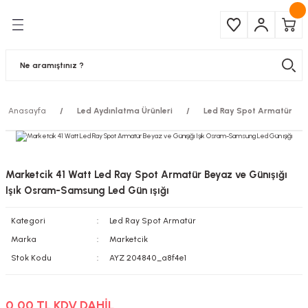
Geri Dön
Geri Dön
Çeşitleri
ma Ürünleri
pul
 Şerit Led
Anasayfa
Led Aydınlatma Ürünleri
Led Ray Spot Armatür
 Ampul
Armatür
mpül
 Armatür
Marketcik 41 Watt Led Ray Spot Armatür Beyaz ve Günışığı
mpul
r
Işık Osram-Samsung Led Gün ışığı
Kategori
Led Ray Spot Armatür
l
Marka
Marketcik
matür
Stok Kodu
AYZ 204840_a8f4e1
latma
0,00 TL KDV DAHİL