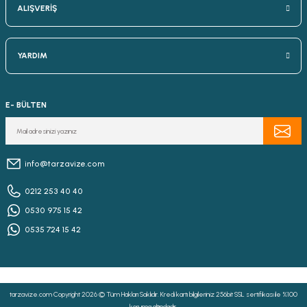
ALIŞVERİŞ
YARDIM
E- BÜLTEN
info@tarzavize.com
0212 253 40 40
0530 975 15 42
0535 724 15 42
tarzavize.com Copyright 2026 © Tüm Hakları Saklıdır. Kredi kartı bilgileriniz 256bit SSL sertifikası ile %100
koruma altındadır.