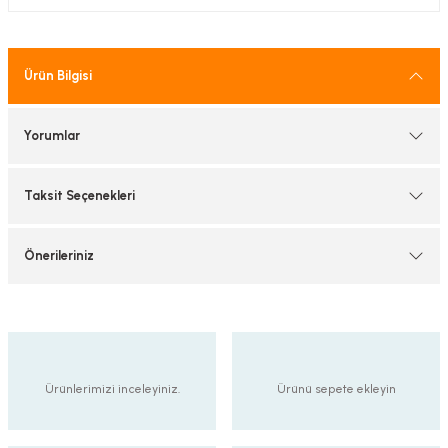
tif Armatürler
nel Armatür
Ürün Bilgisi
Yorumlar
Taksit Seçenekleri
Önerileriniz
Ürünlerimizi inceleyiniz.
Ürünü sepete ekleyin