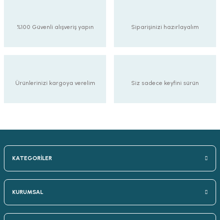
%100 Güvenli alışveriş yapın
Siparişinizi hazırlayalım
Ürünlerinizi kargoya verelim
Siz sadece keyfini sürün
KATEGORİLER
KURUMSAL