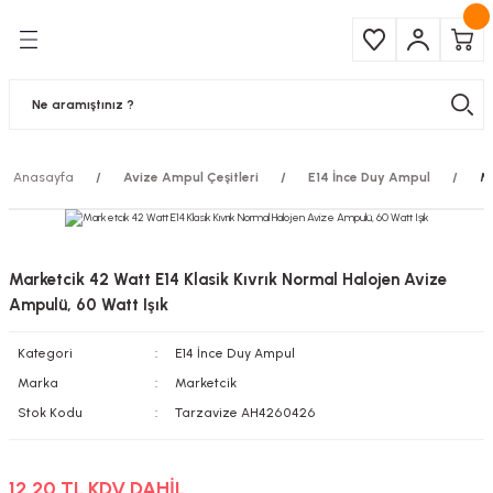
Geri Dön
Geri Dön
Çeşitleri
ma Ürünleri
pul
 Şerit Led
Anasayfa
Avize Ampul Çeşitleri
E14 İnce Duy Ampul
Ma
 Ampul
Armatür
mpül
 Armatür
Marketcik 42 Watt E14 Klasik Kıvrık Normal Halojen Avize
mpul
r
Ampulü, 60 Watt Işık
Kategori
E14 İnce Duy Ampul
l
Marka
Marketcik
matür
Stok Kodu
Tarzavize AH4260426
latma
12,20 TL KDV DAHİL