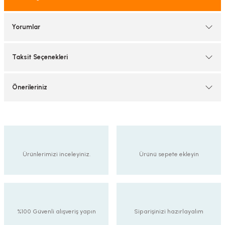
tif Armatürler
Yorumlar
nel Armatür
Taksit Seçenekleri
Önerileriniz
Ürünlerimizi inceleyiniz.
Ürünü sepete ekleyin
%100 Güvenli alışveriş yapın
Siparişinizi hazırlayalım