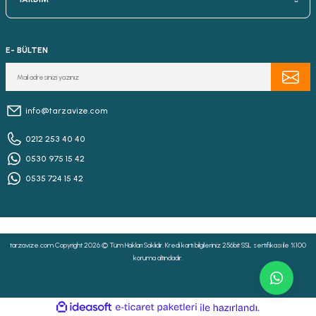
E- BÜLTEN
info@tarzavize.com
0212 253 40 40
0530 975 15 42
0535 724 15 42
tarzavize.com Copyright 2026 © Tüm Hakları Saklıdır. Kredi kartı bilgileriniz 256bit SSL sertifikası ile %100
koruma altındadır.
ideasoft
ile
e-