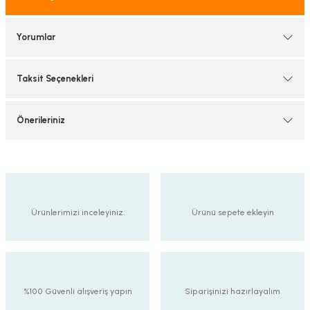
tif Armatürler
Yorumlar
nel Armatür
Taksit Seçenekleri
Önerileriniz
Ürünlerimizi inceleyiniz.
Ürünü sepete ekleyin
%100 Güvenli alışveriş yapın
Siparişinizi hazırlayalım