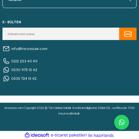
E- BÜLTEN
info@tarzavize.com
0212 253 40 40
0530 975 15 42
0535 724 15 42
tarzavize.com Copyright 2026 © Tüm Hakları Saklıdır. Kredi kartı bilgileriniz 256bit SSL sertifikası ile %100
koruma altındadır.
ideasoft
ile
e-