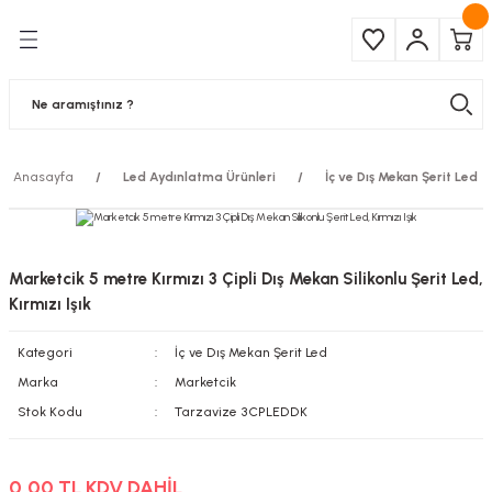
Geri Dön
Geri Dön
Çeşitleri
ma Ürünleri
pul
 Şerit Led
Anasayfa
Led Aydınlatma Ürünleri
İç ve Dış Mekan Şerit Led
 Ampul
Armatür
mpül
 Armatür
Marketcik 5 metre Kırmızı 3 Çipli Dış Mekan Silikonlu Şerit Led,
mpul
r
Kırmızı Işık
Kategori
İç ve Dış Mekan Şerit Led
l
Marka
Marketcik
matür
Stok Kodu
Tarzavize 3CPLEDDK
latma
0,00 TL KDV DAHİL