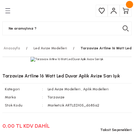
Geri Dön
Geri Dön
Çeşitleri
ma Ürünleri
pul
 Şerit Led
Anasayfa
Led Avize Modelleri
Tarzavize Artline 16 Watt Led D
 Ampul
Armatür
mpül
 Armatür
Tarzavize Artline 16 Watt Led Duvar Aplik Avize Sarı Işık
mpul
r
Kategori
Led Avize Modelleri
,
Aplik Modelleri
l
Marka
Tarzavize
Stok Kodu
Marketcik ARTLED105_d685a2
matür
0,00 TL KDV DAHİL
latma
Taksit Seçenekleri