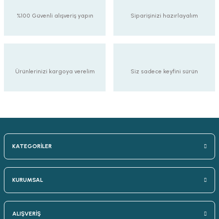
%100 Güvenli alışveriş yapın
Siparişinizi hazırlayalım
Ürünlerinizi kargoya verelim
Siz sadece keyfini sürün
KATEGORİLER
KURUMSAL
ALIŞVERİŞ