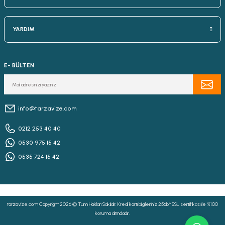
YARDIM
E- BÜLTEN
info@tarzavize.com
0212 253 40 40
0530 975 15 42
0535 724 15 42
tarzavize.com Copyright 2026 © Tüm Hakları Saklıdır. Kredi kartı bilgileriniz 256bit SSL sertifikası ile %100
koruma altındadır.