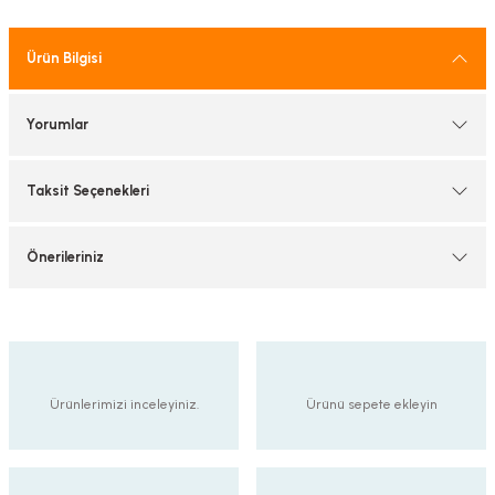
tif Armatürler
Ürün Bilgisi
nel Armatür
Yorumlar
Taksit Seçenekleri
Önerileriniz
Ürünlerimizi inceleyiniz.
Ürünü sepete ekleyin