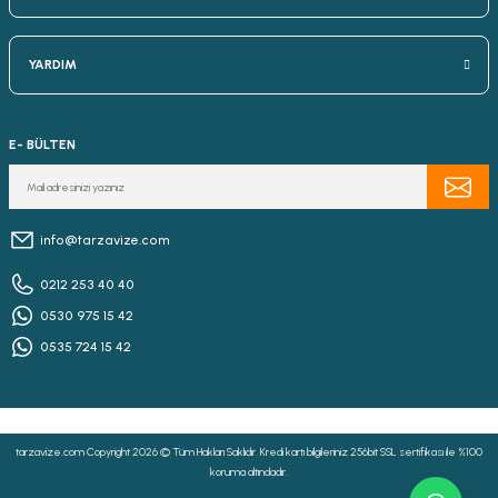
YARDIM
E- BÜLTEN
info@tarzavize.com
0212 253 40 40
0530 975 15 42
0535 724 15 42
tarzavize.com Copyright 2026 © Tüm Hakları Saklıdır. Kredi kartı bilgileriniz 256bit SSL sertifikası ile %100
koruma altındadır.