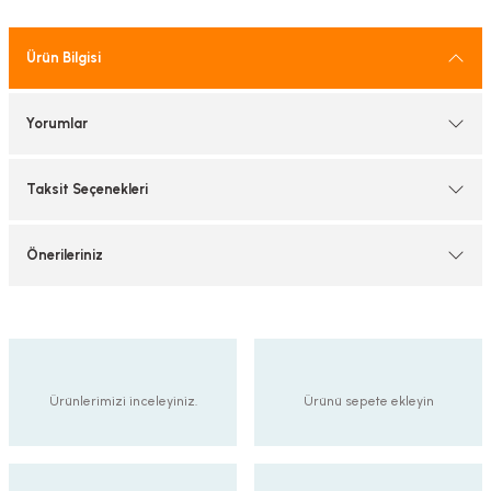
tif Armatürler
Ürün Bilgisi
nel Armatür
Yorumlar
Taksit Seçenekleri
Önerileriniz
Ürünlerimizi inceleyiniz.
Ürünü sepete ekleyin