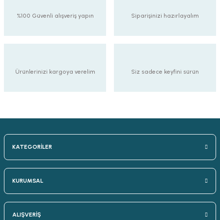
%100 Güvenli alışveriş yapın
Siparişinizi hazırlayalım
Ürünlerinizi kargoya verelim
Siz sadece keyfini sürün
KATEGORİLER
KURUMSAL
ALIŞVERİŞ