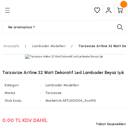
Geri Dön
Geri Dön
Çeşitleri
ma Ürünleri
pul
 Şerit Led
Anasayfa
Lambader Modelleri
Tarzavize Artline 32 Watt Dek
 Ampul
Armatür
mpül
 Armatür
Tarzavize Artline 32 Watt Dekoratif Led Lambader Beyaz Işık
mpul
r
Kategori
Lambader Modelleri
l
Marka
Tarzavize
Stok Kodu
Marketcik ARTLED1004_3ca910
matür
0,00 TL KDV DAHİL
latma
Taksit Seçenekleri