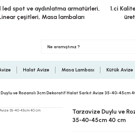
l led spot ve aydınlatma armatürleri,
1.ci Kalit
Linear çeşitleri, Masa lambaları
üre
Avize
Halat Avize
Masa Lambası
Kütük Avize
 Duylu ve Rozanslı 3cm Dekoratif Halat Sarkıt Avize 35-40-45cm 
Tarzavize Duylu ve Roz
35-40-45cm 40 cm