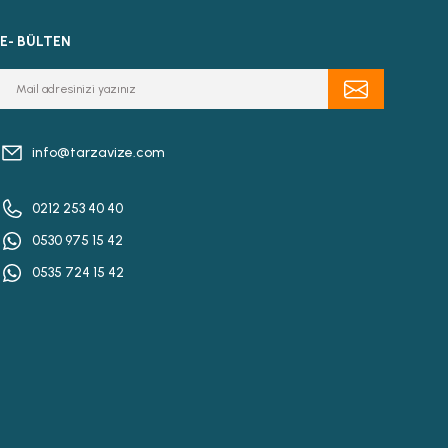
E- BÜLTEN
info@tarzavize.com
0212 253 40 40
0530 975 15 42
0535 724 15 42