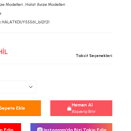
ize Modelleri
,
Halat Avize Modelleri
e
k HALATKDUY55561_b12f21
HİL
Taksit Seçenekleri
Hemen Al
Sepete Ekle
Alışverişi Bitir
p Edin
Instagram’da Bizi Takip Edin