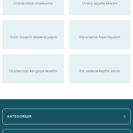
Ürünlerimizi inceleyiniz.
Ürünü sepete ekleyin
%100 Güvenli alışveriş yapın
Siparişinizi hazırlayalım
Ürünlerinizi kargoya verelim
Siz sadece keyfini sürün
KATEGORİLER