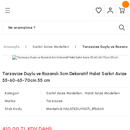
Geri Dön
Geri Dön
Çeşitleri
ma Ürünleri
pul
 Şerit Led
Anasayfa
Sarkıt Avize Modelleri
Tarzavize Duylu ve Rozanslı
 Ampul
Armatür
mpül
 Armatür
Tarzavize Duylu ve Rozanslı 3cm Dekoratif Halat Sarkıt Avize
mpul
r
55-60-65-70cm 55 cm
Kategori
Sarkıt Avize Modelleri
,
Halat Avize Modelleri
l
Marka
Tarzavize
matür
Stok Kodu
Marketcik HALATKDUY5571_8fb560
latma
410,00 TL KDV DAHİL