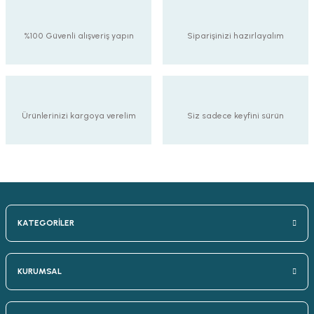
%100 Güvenli alışveriş yapın
Siparişinizi hazırlayalım
Ürünlerinizi kargoya verelim
Siz sadece keyfini sürün
KATEGORİLER
KURUMSAL