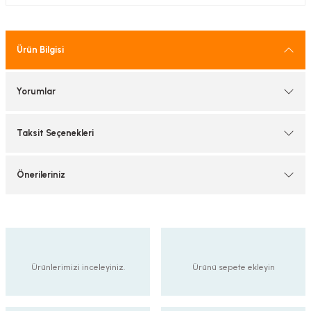
tif Armatürler
nel Armatür
Ürün Bilgisi
Yorumlar
Taksit Seçenekleri
Önerileriniz
Ürünlerimizi inceleyiniz.
Ürünü sepete ekleyin