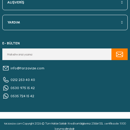
ALIŞVERİŞ
YARDIM
E- BÜLTEN
info@tarzavize.com
0212 253 40 40
0530 975 15 42
0535 724 15 42
tarzavize.com Copyright 2026 © Tüm Hakları Saklıdır. Kredi kartı bilgileriniz 256bit SSL sertifikası ile %100
koruma altındadır.