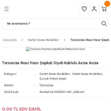
Geri Dön
Geri Dön
Çeşitleri
ma Ürünleri
pul
 Şerit Led
Anasayfa
Sarkıt Avize Modelleri
Tarzavize Mavi Hasır Şapkal
 Ampul
Armatür
mpül
 Armatür
Tarzavize Mavi Hasır Şapkalı Siyah Kablolu Avize Avize
mpul
r
Kategori
Sarkıt Avize Modelleri
,
Halat Avize Modelleri
,
Çocuk Odası Avize
l
Marka
Tarzavize
Stok Kodu
Marketcik HASIRSY-MV_d58ce0
matür
latma
0,00 TL KDV DAHİL