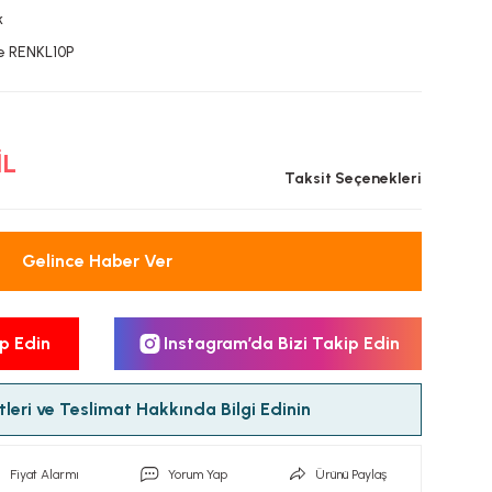
k
e RENKL10P
İL
Taksit Seçenekleri
Gelince Haber Ver
p Edin
Instagram’da Bizi Takip Edin
leri ve Teslimat Hakkında Bilgi Edinin
Fiyat Alarmı
Yorum Yap
Ürünü Paylaş