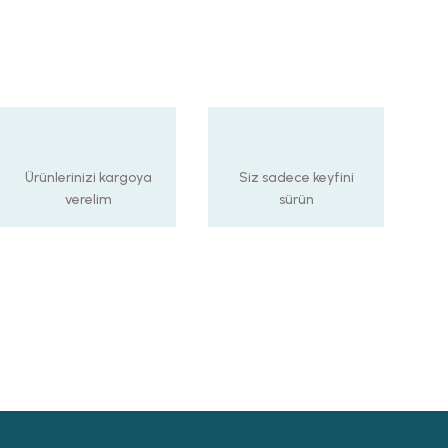
y, Standart Avize Ampul Duyu
Ürünlerinizi kargoya
Siz sadece keyfini
verelim
sürün