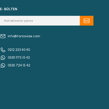
E- BÜLTEN
info@tarzavize.com
0212 253 40 40
0530 975 15 42
0535 724 15 42