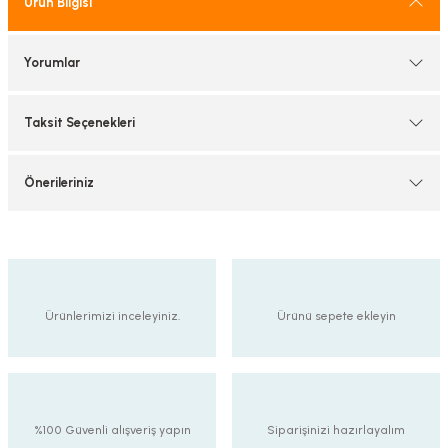
Ürün Bilgisi
tif Armatürler
Yorumlar
nel Armatür
Taksit Seçenekleri
Önerileriniz
Ürünlerimizi inceleyiniz.
Ürünü sepete ekleyin
%100 Güvenli alışveriş yapın
Siparişinizi hazırlayalım