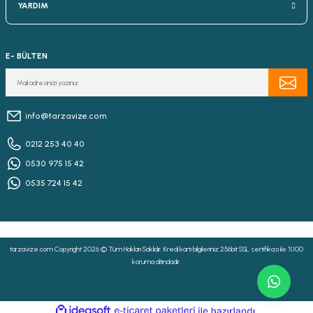
YARDIM
E- BÜLTEN
info@tarzavize.com
0212 253 40 40
0530 975 15 42
0535 724 15 42
tarzavize.com Copyright 2026 © Tüm Hakları Saklıdır. Kredi kartı bilgileriniz 256bit SSL sertifikası ile %100
koruma altındadır.
ideasoft
ile
e-