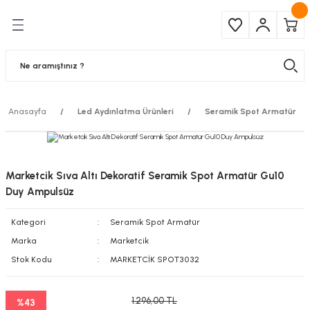
Geri Dön
Geri Dön
Çeşitleri
ma Ürünleri
pul
 Şerit Led
Anasayfa
Led Aydınlatma Ürünleri
Seramik Spot Armatür
 Ampul
Armatür
mpül
 Armatür
Marketcik Sıva Altı Dekoratif Seramik Spot Armatür Gu10
mpul
r
Duy Ampulsüz
Kategori
Seramik Spot Armatür
l
Marka
Marketcik
matür
Stok Kodu
MARKETCİK SPOT3032
latma
1.296,00 TL
%43