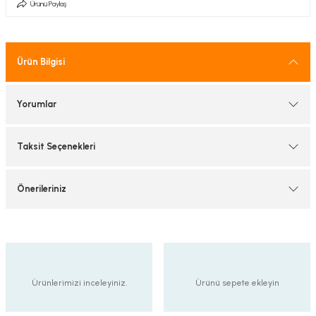
Ürünü Paylaş
tif Armatürler
nel Armatür
Ürün Bilgisi
Yorumlar
Taksit Seçenekleri
Önerileriniz
Ürünlerimizi inceleyiniz.
Ürünü sepete ekleyin