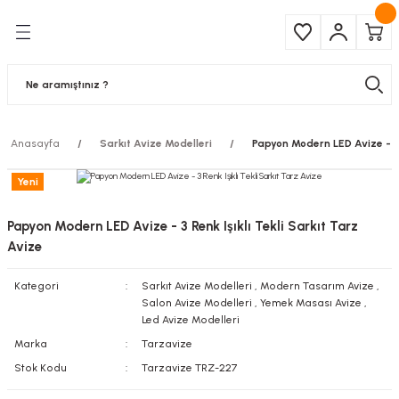
Geri Dön
Geri Dön
Çeşitleri
ma Ürünleri
pul
 Şerit Led
Anasayfa
Sarkıt Avize Modelleri
Papyon Modern LED Avize - 3 R
 Ampul
Armatür
Yeni
mpül
 Armatür
Papyon Modern LED Avize - 3 Renk Işıklı Tekli Sarkıt Tarz
mpul
r
Avize
Kategori
Sarkıt Avize Modelleri
,
Modern Tasarım Avize
,
l
Salon Avize Modelleri
,
Yemek Masası Avize
,
Led Avize Modelleri
matür
Marka
Tarzavize
Stok Kodu
Tarzavize TRZ-227
latma