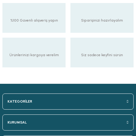
%100 Güvenli alışveriş yapın
Siparişinizi hazırlayalım
Ürünlerinizi kargoya verelim
Siz sadece keyfini sürün
KATEGORİLER
KURUMSAL