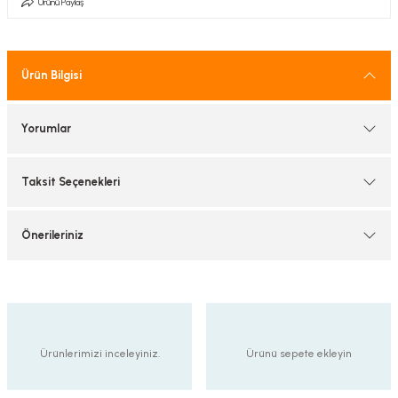
Ürünü Paylaş
tif Armatürler
nel Armatür
Ürün Bilgisi
Yorumlar
Taksit Seçenekleri
Önerileriniz
Ürünlerimizi inceleyiniz.
Ürünü sepete ekleyin