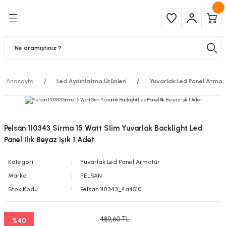
Geri Dön
Geri Dön
Çeşitleri
ma Ürünleri
pul
 Şerit Led
Anasayfa
Led Aydınlatma Ürünleri
Yuvarlak Led Panel Armat
 Ampul
Armatür
mpül
 Armatür
Pelsan 110343 Sirma 15 Watt Slim Yuvarlak Backlight Led
mpul
r
Panel Ilık Beyaz Işık 1 Adet
Kategori
Yuvarlak Led Panel Armatür
l
Marka
PELSAN
matür
Stok Kodu
Pelsan 110343_4a4510
latma
489,60 TL
%40