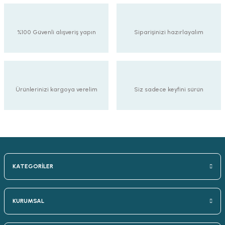
%100 Güvenli alışveriş yapın
Siparişinizi hazırlayalım
Ürünlerinizi kargoya verelim
Siz sadece keyfini sürün
KATEGORİLER
KURUMSAL