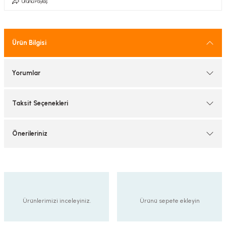
Ürünü Paylaş
tif Armatürler
nel Armatür
Ürün Bilgisi
Yorumlar
Taksit Seçenekleri
Önerileriniz
Ürünlerimizi inceleyiniz.
Ürünü sepete ekleyin