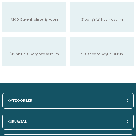
%100 Güvenli alışveriş yapın
Siparişinizi hazırlayalım
Ürünlerinizi kargoya verelim
Siz sadece keyfini sürün
KATEGORİLER
KURUMSAL