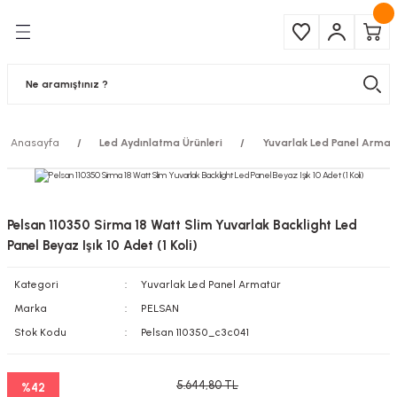
Geri Dön
Geri Dön
Çeşitleri
ma Ürünleri
pul
 Şerit Led
Anasayfa
Led Aydınlatma Ürünleri
Yuvarlak Led Panel Armat
 Ampul
Armatür
mpül
 Armatür
Pelsan 110350 Sirma 18 Watt Slim Yuvarlak Backlight Led
mpul
r
Panel Beyaz Işık 10 Adet (1 Koli)
Kategori
Yuvarlak Led Panel Armatür
l
Marka
PELSAN
matür
Stok Kodu
Pelsan 110350_c3c041
latma
5.644,80 TL
%42