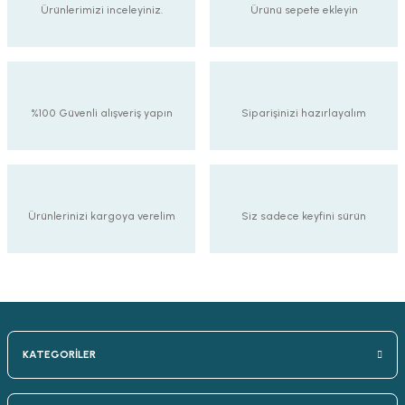
Ürünlerimizi inceleyiniz.
Ürünü sepete ekleyin
%100 Güvenli alışveriş yapın
Siparişinizi hazırlayalım
Ürünlerinizi kargoya verelim
Siz sadece keyfini sürün
KATEGORİLER