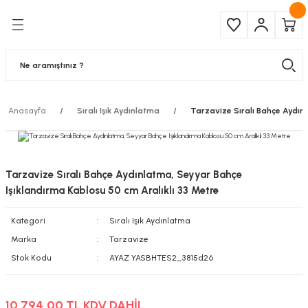
Geri Dön
Geri Dön
Çeşitleri
ma Ürünleri
pul
 Şerit Led
Anasayfa
Sıralı Işık Aydınlatma
Tarzavize Sıralı Bahçe Aydınl
 Ampul
Armatür
mpül
 Armatür
Tarzavize Sıralı Bahçe Aydınlatma, Seyyar Bahçe
mpul
r
Işıklandırma Kablosu 50 cm Aralıklı 33 Metre
Kategori
Sıralı Işık Aydınlatma
l
Marka
Tarzavize
matür
Stok Kodu
AYAZ YASBHTES2_3815d26
latma
10.794,00 TL KDV DAHİL