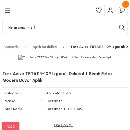
Geri Dön
Geri Dön
Çeşitleri
ma Ürünleri
pul
 Şerit Led
Anasayfa
Aplik Modelleri
Tarz Avize TRTA114-109 Izgaralı De
 Ampul
Armatür
mpül
 Armatür
Tarz Avize TRTA114-109 Izgaralı Dekoratif Siyah Retro
mpul
r
Modern Duvar Aplik
Kategori
Aplik Modelleri
l
Marka
Tarzavize
matür
Stok Kodu
Tarzavize TRTA114-109
latma
1.584,00 TL
%42