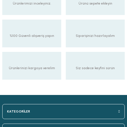
90,00 TL
Ürünlerimizi inceleyiniz.
Ürünü sepete ekleyin
%100 Güvenli alışveriş yapın
Siparişinizi hazırlayalım
Ürünlerinizi kargoya verelim
Siz sadece keyfini sürün
KATEGORİLER