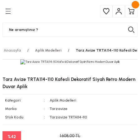
Geri Dön
Geri Dön
Çeşitleri
ma Ürünleri
pul
 Şerit Led
Anasayfa
Aplik Modelleri
Tarz Avize TRTA114-110 Kafesli Dek
 Ampul
Armatür
mpül
 Armatür
Tarz Avize TRTA114-110 Kafesli Dekoratif Siyah Retro Modern
mpul
r
Duvar Aplik
Kategori
Aplik Modelleri
l
Marka
Tarzavize
matür
Stok Kodu
Tarzavize TRTA114-110
latma
1.608,00 TL
%42