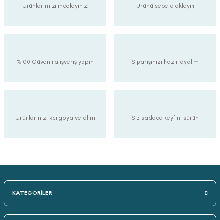
90,00 TL
Ürünlerimizi inceleyiniz.
Ürünü sepete ekleyin
%100 Güvenli alışveriş yapın
Siparişinizi hazırlayalım
Ürünlerinizi kargoya verelim
Siz sadece keyfini sürün
KATEGORİLER