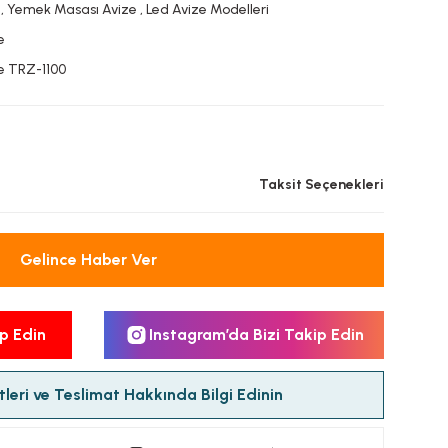
,
Yemek Masası Avize
,
Led Avize Modelleri
e
e TRZ-1100
L
Taksit Seçenekleri
Gelince Haber Ver
p Edin
Instagram’da Bizi Takip Edin
leri ve Teslimat Hakkında Bilgi Edinin