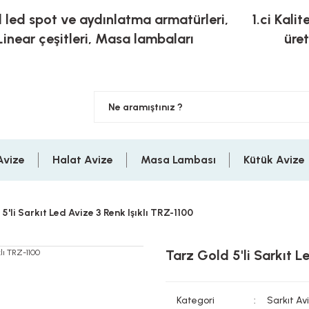
l led spot ve aydınlatma armatürleri,
1.ci Kalit
Linear çeşitleri, Masa lambaları
üre
Avize
Halat Avize
Masa Lambası
Kütük Avize
5'li Sarkıt Led Avize 3 Renk Işıklı TRZ-1100
Tarz Gold 5'li Sarkıt L
Kategori
Sarkıt Av