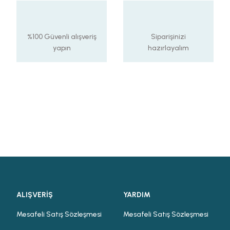
%100 Güvenli alışveriş
Siparişinizi
yapın
hazırlayalım
ALIŞVERİŞ
YARDIM
Mesafeli Satış Sözleşmesi
Mesafeli Satış Sözleşmesi