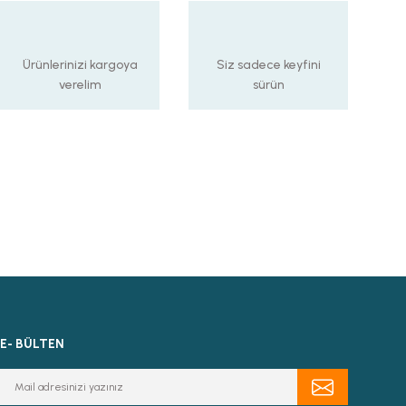
Ürünlerinizi kargoya
Siz sadece keyfini
verelim
sürün
E- BÜLTEN