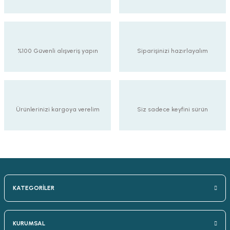
%100 Güvenli alışveriş yapın
Siparişinizi hazırlayalım
Ürünlerinizi kargoya verelim
Siz sadece keyfini sürün
KATEGORİLER
KURUMSAL