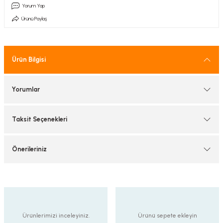
Yorum Yap
tif Armatürler
Ürünü Paylaş
nel Armatür
Ürün Bilgisi
Yorumlar
Taksit Seçenekleri
Önerileriniz
Ürünlerimizi inceleyiniz.
Ürünü sepete ekleyin