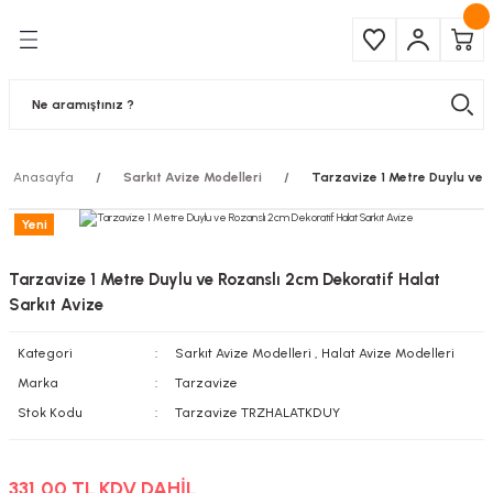
Geri Dön
Geri Dön
Çeşitleri
ma Ürünleri
pul
 Şerit Led
Anasayfa
Sarkıt Avize Modelleri
Tarzavize 1 Metre Duylu ve R
 Ampul
Armatür
Yeni
mpül
 Armatür
Tarzavize 1 Metre Duylu ve Rozanslı 2cm Dekoratif Halat
mpul
r
Sarkıt Avize
Kategori
Sarkıt Avize Modelleri
,
Halat Avize Modelleri
l
Marka
Tarzavize
matür
Stok Kodu
Tarzavize TRZHALATKDUY
latma
331,00 TL KDV DAHİL