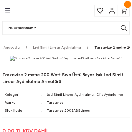
Geri Dön
Geri Dön
Çeşitleri
ma Ürünleri
pul
 Şerit Led
Anasayfa
Led Simit Linear Aydınlatma
Tarzavize 2 metre 200
 Ampul
Armatür
mpül
 Armatür
Tarzavize 2 metre 200 Watt Sıva Üstü Beyaz Işık Led Simit
mpul
r
Linear Aydınlatma Armatürü
Kategori
Led Simit Linear Aydınlatma
,
Ofis Aydınlatma
l
Marka
Tarzavize
matür
Stok Kodu
Tarzavize 200SABSLineer
latma
0,00 TL KDV DAHİL