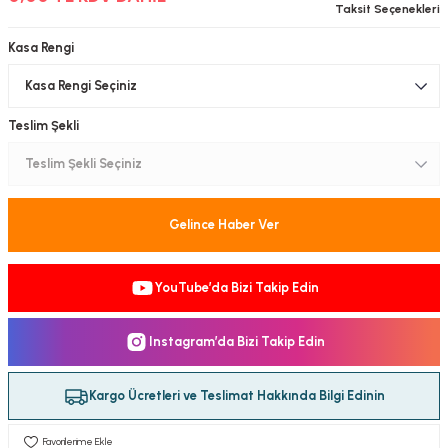
Taksit Seçenekleri
-Çerçeve
Kasa Rengi
sesuar
Teslim Şekli
matür
tür
Gelince Haber Ver
Bina Aydınlatma
YouTube’da Bizi Takip Edin
Armatür
Instagram’da Bizi Takip Edin
matür
Kargo Ücretleri ve Teslimat Hakkında Bilgi Edinin
ot Armatür