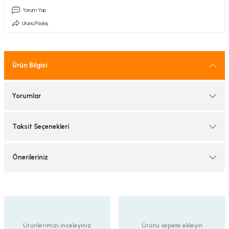
tif Armatürler
Yorum Yap
Ürünü Paylaş
nel Armatür
Ürün Bilgisi
Yorumlar
Taksit Seçenekleri
Önerileriniz
Ürünlerimizi inceleyiniz.
Ürünü sepete ekleyin