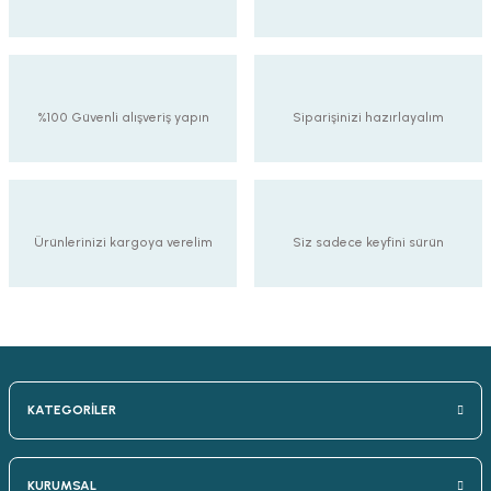
%100 Güvenli alışveriş yapın
Siparişinizi hazırlayalım
Ürünlerinizi kargoya verelim
Siz sadece keyfini sürün
KATEGORİLER
KURUMSAL