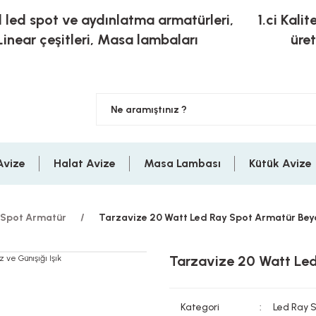
l led spot ve aydınlatma armatürleri,
1.ci Kalit
Linear çeşitleri, Masa lambaları
üre
Avize
Halat Avize
Masa Lambası
Kütük Avize
 Spot Armatür
Tarzavize 20 Watt Led Ray Spot Armatür Beyaz
Tarzavize 20 Watt Led
Kategori
Led Ray 