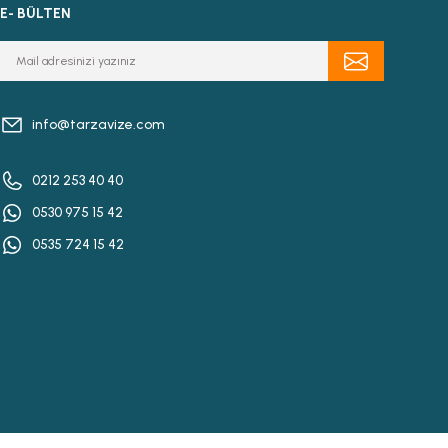
E- BÜLTEN
info@tarzavize.com
0212 253 40 40
0530 975 15 42
0535 724 15 42