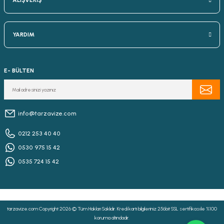
ALIŞVERİŞ
YARDIM
E- BÜLTEN
info@tarzavize.com
0212 253 40 40
0530 975 15 42
0535 724 15 42
tarzavize.com Copyright 2026 © Tüm Hakları Saklıdır. Kredi kartı bilgileriniz 256bit SSL sertifikası ile %100
koruma altındadır.