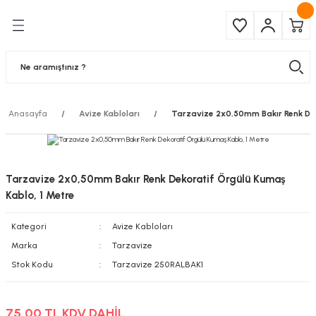
Geri Dön
Geri Dön
Çeşitleri
ma Ürünleri
pul
 Şerit Led
Anasayfa
Avize Kabloları
Tarzavize 2x0,50mm Bakır Renk Dek
 Ampul
Armatür
mpül
 Armatür
Tarzavize 2x0,50mm Bakır Renk Dekoratif Örgülü Kumaş
mpul
r
Kablo, 1 Metre
Kategori
Avize Kabloları
l
Marka
Tarzavize
matür
Stok Kodu
Tarzavize 250RALBAK1
latma
75,00 TL KDV DAHİL