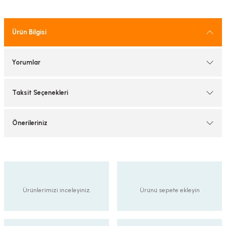
tif Armatürler
Ürün Bilgisi
nel Armatür
Yorumlar
Taksit Seçenekleri
Önerileriniz
Ürünlerimizi inceleyiniz.
Ürünü sepete ekleyin