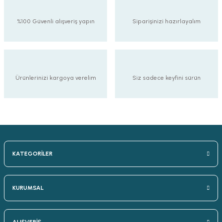
%100 Güvenli alışveriş yapın
Siparişinizi hazırlayalım
Ürünlerinizi kargoya verelim
Siz sadece keyfini sürün
KATEGORİLER
KURUMSAL