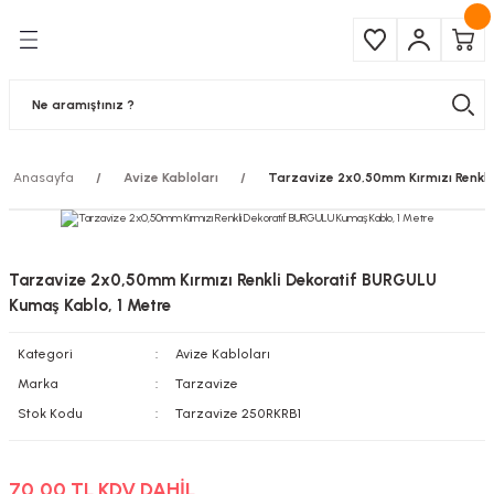
Geri Dön
Geri Dön
Çeşitleri
ma Ürünleri
pul
 Şerit Led
Anasayfa
Avize Kabloları
Tarzavize 2x0,50mm Kırmızı Renkli
 Ampul
Armatür
mpül
 Armatür
Tarzavize 2x0,50mm Kırmızı Renkli Dekoratif BURGULU
mpul
r
Kumaş Kablo, 1 Metre
Kategori
Avize Kabloları
l
Marka
Tarzavize
matür
Stok Kodu
Tarzavize 250RKRB1
latma
70,00 TL KDV DAHİL