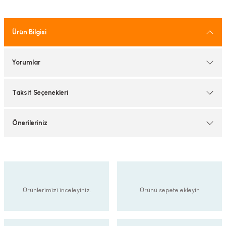
tif Armatürler
Ürün Bilgisi
nel Armatür
Yorumlar
Taksit Seçenekleri
Önerileriniz
Ürünlerimizi inceleyiniz.
Ürünü sepete ekleyin