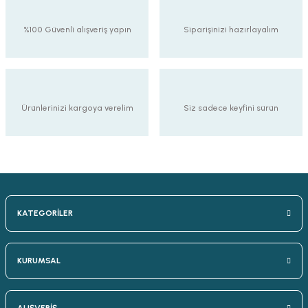
%100 Güvenli alışveriş yapın
Siparişinizi hazırlayalım
Ürünlerinizi kargoya verelim
Siz sadece keyfini sürün
KATEGORİLER
KURUMSAL