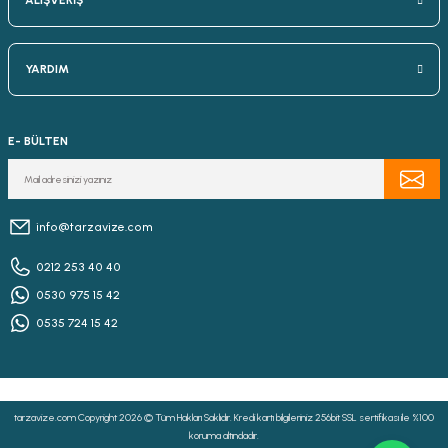
ALIŞVERİŞ
YARDIM
E- BÜLTEN
info@tarzavize.com
0212 253 40 40
0530 975 15 42
0535 724 15 42
tarzavize.com Copyright 2026 © Tüm Hakları Saklıdır. Kredi kartı bilgileriniz 256bit SSL sertifikası ile %100
koruma altındadır.