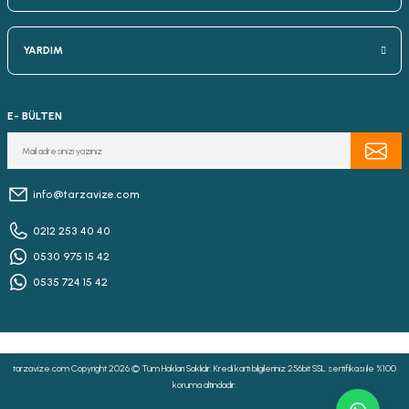
YARDIM
E- BÜLTEN
info@tarzavize.com
0212 253 40 40
0530 975 15 42
0535 724 15 42
tarzavize.com Copyright 2026 © Tüm Hakları Saklıdır. Kredi kartı bilgileriniz 256bit SSL sertifikası ile %100
koruma altındadır.