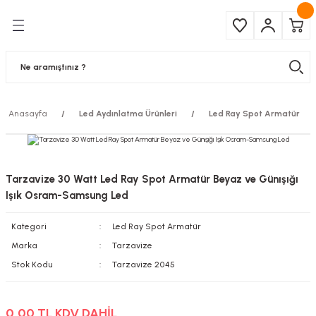
Geri Dön
Geri Dön
Çeşitleri
ma Ürünleri
pul
 Şerit Led
Anasayfa
Led Aydınlatma Ürünleri
Led Ray Spot Armatür
 Ampul
Armatür
mpül
 Armatür
Tarzavize 30 Watt Led Ray Spot Armatür Beyaz ve Günışığı
mpul
r
Işık Osram-Samsung Led
Kategori
Led Ray Spot Armatür
l
Marka
Tarzavize
matür
Stok Kodu
Tarzavize 2045
latma
0,00 TL KDV DAHİL