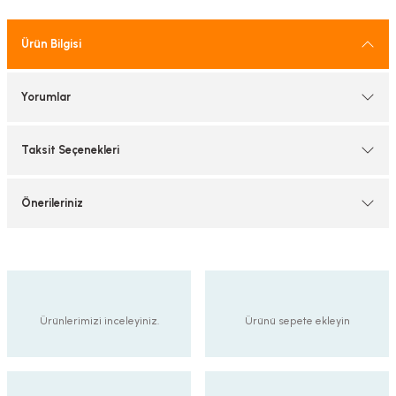
tif Armatürler
Ürün Bilgisi
nel Armatür
Yorumlar
Taksit Seçenekleri
Önerileriniz
Ürünlerimizi inceleyiniz.
Ürünü sepete ekleyin