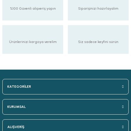
%100 Güvenli alışveriş yapın
Siparişinizi hazırlayalım
Ürünlerinizi kargoya verelim
Siz sadece keyfini sürün
KATEGORİLER
KURUMSAL
ALIŞVERİŞ