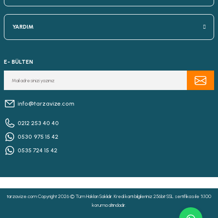
YARDIM
E- BÜLTEN
info@tarzavize.com
0212 253 40 40
0530 975 15 42
0535 724 15 42
tarzavize.com Copyright 2026 © Tüm Hakları Saklıdır. Kredi kartı bilgileriniz 256bit SSL sertifikası ile %100
koruma altındadır.