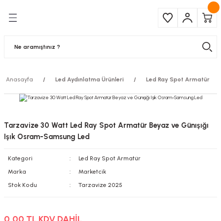
Geri Dön
Geri Dön
Çeşitleri
ma Ürünleri
pul
 Şerit Led
Anasayfa
Led Aydınlatma Ürünleri
Led Ray Spot Armatür
 Ampul
Armatür
mpül
 Armatür
Tarzavize 30 Watt Led Ray Spot Armatür Beyaz ve Günışığı
mpul
r
Işık Osram-Samsung Led
Kategori
Led Ray Spot Armatür
l
Marka
Marketcik
matür
Stok Kodu
Tarzavize 2025
latma
0,00 TL KDV DAHİL