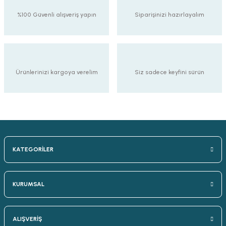
%100 Güvenli alışveriş yapın
Siparişinizi hazırlayalım
Ürünlerinizi kargoya verelim
Siz sadece keyfini sürün
KATEGORİLER
KURUMSAL
ALIŞVERİŞ