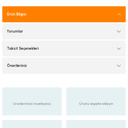
tif Armatürler
Ürün Bilgisi
nel Armatür
Yorumlar
Taksit Seçenekleri
Önerileriniz
Ürünlerimizi inceleyiniz.
Ürünü sepete ekleyin