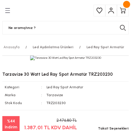
Geri Dön
Geri Dön
Çeşitleri
ma Ürünleri
pul
 Şerit Led
Anasayfa
Led Aydınlatma Ürünleri
Led Ray Spot Armatür
 Ampul
Armatür
mpül
 Armatür
Tarzavize 30 Watt Led Ray Spot Armatür TRZ203230
mpul
r
Kategori
Led Ray Spot Armatür
l
Marka
Tarzavize
Stok Kodu
TRZ203230
matür
2.476,80 TL
%44
latma
1.387,01 TL KDV DAHİL
İndirim
Taksit Seçenekleri