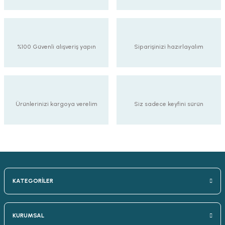
%100 Güvenli alışveriş yapın
Siparişinizi hazırlayalım
Ürünlerinizi kargoya verelim
Siz sadece keyfini sürün
KATEGORİLER
KURUMSAL