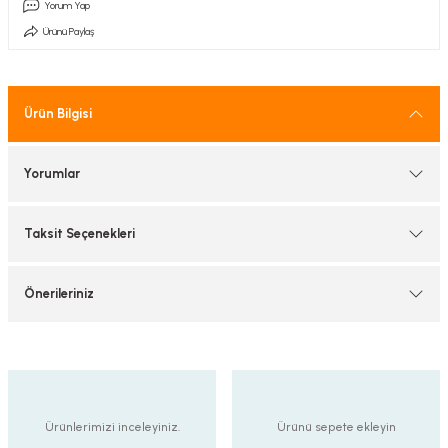
Yorum Yap
tif Armatürler
Ürünü Paylaş
nel Armatür
Ürün Bilgisi
Yorumlar
Taksit Seçenekleri
Önerileriniz
Ürünlerimizi inceleyiniz.
Ürünü sepete ekleyin