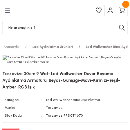
Geri Dön
Geri Dön
Çeşitleri
ma Ürünleri
pul
 Şerit Led
Anasayfa
Led Aydınlatma Ürünleri
Led Wallwasher Bina Aydı
 Ampul
Armatür
mpül
 Armatür
Tarzavize 30cm 9 Watt Led Wallwasher Duvar Boyama
mpul
r
Aydınlatma Armatürü, Beyaz-Günışığı-Mavi-Kırmızı-Yeşil-
Amber-RGB Işık
l
Kategori
Led Wallwasher Bina Aydınlatma
Marka
Tarzavize
matür
Stok Kodu
Tarzavize PRSCT4670
latma