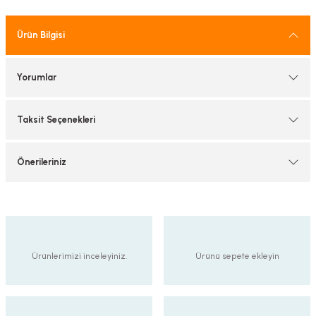
tif Armatürler
Ürün Bilgisi
nel Armatür
Yorumlar
Taksit Seçenekleri
Önerileriniz
Ürünlerimizi inceleyiniz.
Ürünü sepete ekleyin