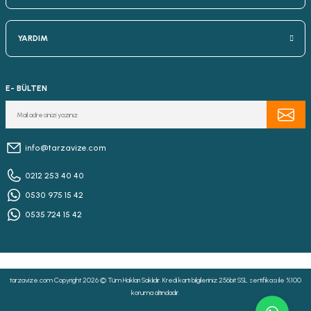
YARDIM
E- BÜLTEN
info@tarzavize.com
0212 253 40 40
0530 975 15 42
0535 724 15 42
tarzavize.com Copyright 2026 © Tüm Hakları Saklıdır. Kredi kartı bilgileriniz 256bit SSL sertifikası ile %100
koruma altındadır.