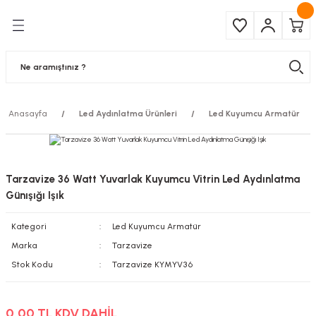
Geri Dön
Geri Dön
Çeşitleri
ma Ürünleri
pul
 Şerit Led
Anasayfa
Led Aydınlatma Ürünleri
Led Kuyumcu Armatür
 Ampul
Armatür
mpül
 Armatür
Tarzavize 36 Watt Yuvarlak Kuyumcu Vitrin Led Aydınlatma
mpul
r
Günışığı Işık
Kategori
Led Kuyumcu Armatür
l
Marka
Tarzavize
matür
Stok Kodu
Tarzavize KYMYV36
latma
0,00 TL KDV DAHİL