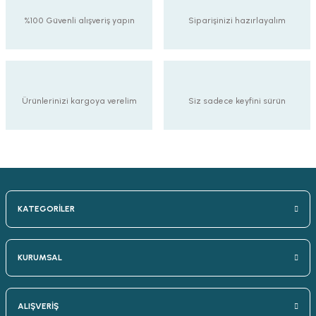
%100 Güvenli alışveriş yapın
Siparişinizi hazırlayalım
Ürünlerinizi kargoya verelim
Siz sadece keyfini sürün
KATEGORİLER
KURUMSAL
ALIŞVERİŞ