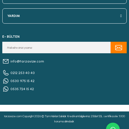
YARDIM
E- BÜLTEN
info@tarzavize.com
0212 253 40 40
0530 975 15 42
0535 724 15 42
tarzavize.com Copyright 2026 © Tüm Hakları Saklıdır. Kredi kartı bilgileriniz 256bit SSL sertifikası ile %100
koruma altındadır.