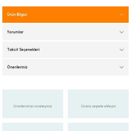
tif Armatürler
Ürün Bilgisi
nel Armatür
Yorumlar
Taksit Seçenekleri
Önerileriniz
Ürünlerimizi inceleyiniz.
Ürünü sepete ekleyin