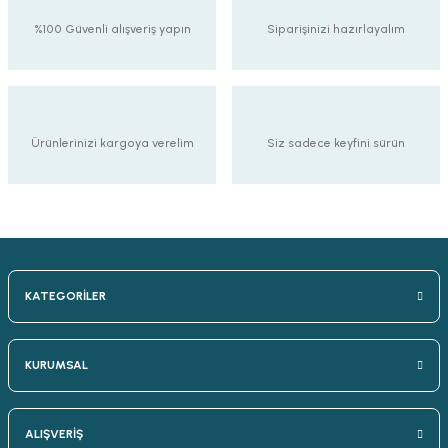
%100 Güvenli alışveriş yapın
Siparişinizi hazırlayalım
Ürünlerinizi kargoya verelim
Siz sadece keyfini sürün
KATEGORİLER
KURUMSAL
ALIŞVERİŞ