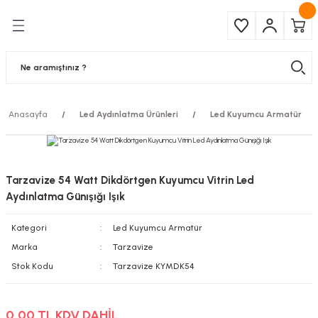
Geri Dön
Geri Dön
Çeşitleri
ma Ürünleri
pul
 Şerit Led
Anasayfa
Led Aydınlatma Ürünleri
Led Kuyumcu Armatür
 Ampul
Armatür
mpül
 Armatür
Tarzavize 54 Watt Dikdörtgen Kuyumcu Vitrin Led
mpul
r
Aydınlatma Günışığı Işık
Kategori
Led Kuyumcu Armatür
l
Marka
Tarzavize
matür
Stok Kodu
Tarzavize KYMDK54
latma
0,00 TL KDV DAHİL