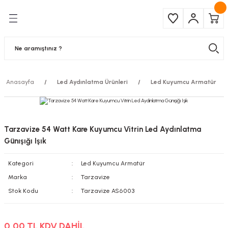
Geri Dön
Geri Dön
Çeşitleri
ma Ürünleri
pul
 Şerit Led
Anasayfa
Led Aydınlatma Ürünleri
Led Kuyumcu Armatür
 Ampul
Armatür
mpül
 Armatür
Tarzavize 54 Watt Kare Kuyumcu Vitrin Led Aydınlatma
mpul
r
Günışığı Işık
Kategori
Led Kuyumcu Armatür
l
Marka
Tarzavize
matür
Stok Kodu
Tarzavize AS6003
latma
0,00 TL KDV DAHİL