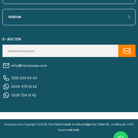
YARDIM
E- BÜLTEN
info@tarzavize.com
0212 253 40 40
0530 975 15 42
0535 724 15 42
tarzavize.com Copyright 2026 © Tüm Hakları Saklıdır. Kredi kartı bilgileriniz 256bit SSL sertifikası ile %100
koruma altındadır.