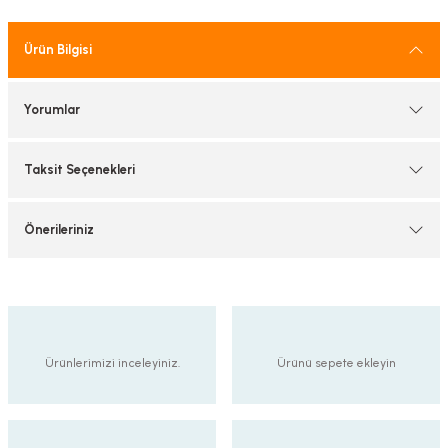
tif Armatürler
Ürün Bilgisi
nel Armatür
Yorumlar
Taksit Seçenekleri
Önerileriniz
Ürünlerimizi inceleyiniz.
Ürünü sepete ekleyin