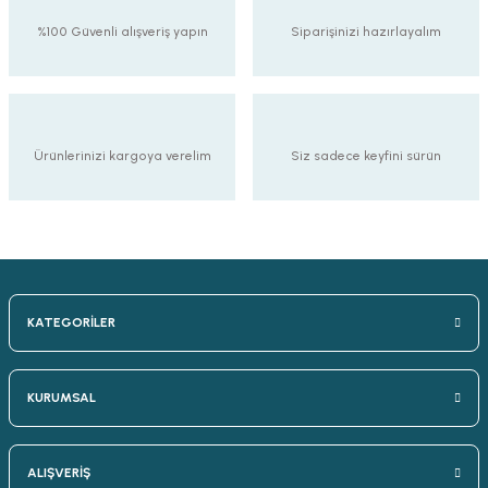
%100 Güvenli alışveriş yapın
Siparişinizi hazırlayalım
Ürünlerinizi kargoya verelim
Siz sadece keyfini sürün
KATEGORİLER
KURUMSAL
ALIŞVERİŞ