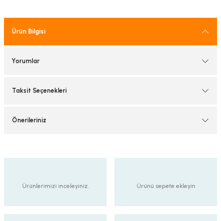
tif Armatürler
Ürün Bilgisi
nel Armatür
Yorumlar
Taksit Seçenekleri
Önerileriniz
Ürünlerimizi inceleyiniz.
Ürünü sepete ekleyin