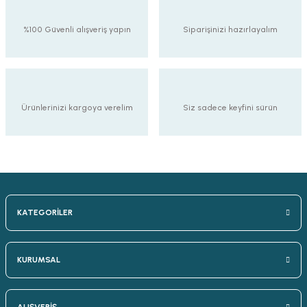
%100 Güvenli alışveriş yapın
Siparişinizi hazırlayalım
Ürünlerinizi kargoya verelim
Siz sadece keyfini sürün
KATEGORİLER
KURUMSAL