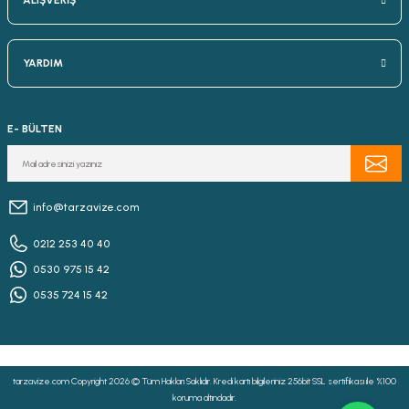
ALIŞVERİŞ
YARDIM
E- BÜLTEN
info@tarzavize.com
0212 253 40 40
0530 975 15 42
0535 724 15 42
tarzavize.com Copyright 2026 © Tüm Hakları Saklıdır. Kredi kartı bilgileriniz 256bit SSL sertifikası ile %100
koruma altındadır.