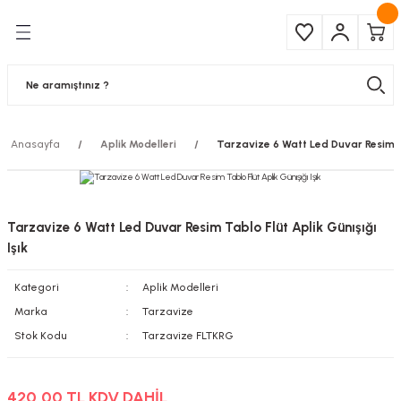
Geri Dön
Geri Dön
Çeşitleri
ma Ürünleri
pul
 Şerit Led
Anasayfa
Aplik Modelleri
Tarzavize 6 Watt Led Duvar Resim Tab
 Ampul
Armatür
mpül
 Armatür
Tarzavize 6 Watt Led Duvar Resim Tablo Flüt Aplik Günışığı
mpul
r
Işık
Kategori
Aplik Modelleri
l
Marka
Tarzavize
matür
Stok Kodu
Tarzavize FLTKRG
latma
420,00 TL KDV DAHİL