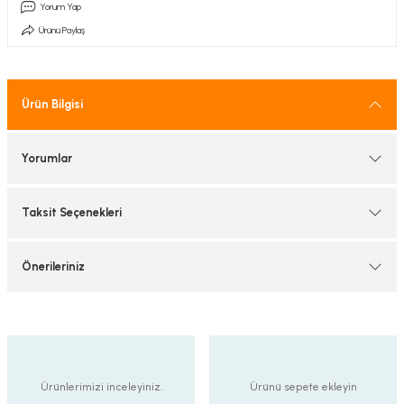
Yorum Yap
tif Armatürler
Ürünü Paylaş
nel Armatür
Ürün Bilgisi
Yorumlar
Taksit Seçenekleri
Önerileriniz
Ürünlerimizi inceleyiniz.
Ürünü sepete ekleyin