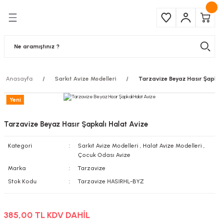
Geri Dön
Geri Dön
Çeşitleri
ma Ürünleri
pul
 Şerit Led
Anasayfa
Sarkıt Avize Modelleri
Tarzavize Beyaz Hasır Şapka
 Ampul
Armatür
Yeni
mpül
 Armatür
Tarzavize Beyaz Hasır Şapkalı Halat Avize
mpul
r
Kategori
Sarkıt Avize Modelleri
,
Halat Avize Modelleri
,
Çocuk Odası Avize
l
Marka
Tarzavize
Stok Kodu
Tarzavize HASIRHL-BYZ
matür
latma
385,00 TL KDV DAHİL