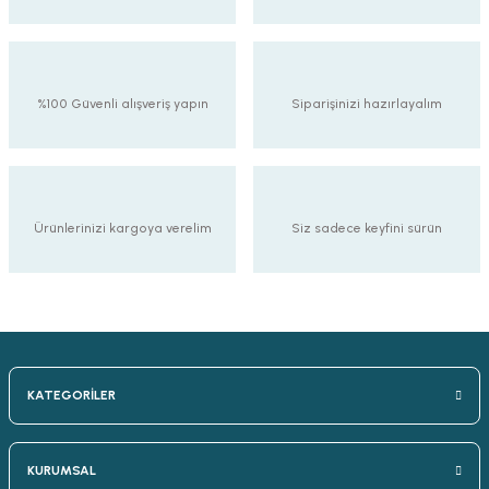
%100 Güvenli alışveriş yapın
Siparişinizi hazırlayalım
Ürünlerinizi kargoya verelim
Siz sadece keyfini sürün
KATEGORİLER
KURUMSAL