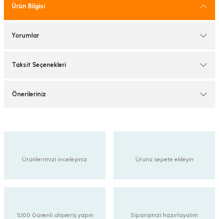
Ürün Bilgisi
tif Armatürler
nel Armatür
Yorumlar
Taksit Seçenekleri
Önerileriniz
Ürünlerimizi inceleyiniz.
Ürünü sepete ekleyin
%100 Güvenli alışveriş yapın
Siparişinizi hazırlayalım