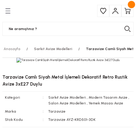
Geri Dön
Geri Dön
Çeşitleri
ma Ürünleri
pul
 Şerit Led
Anasayfa
Sarkıt Avize Modelleri
Tarzavize Camlı Siyah Metal 
 Ampul
Armatür
mpül
 Armatür
Tarzavize Camlı Siyah Metal İşlemeli Dekoratif Retro Rustik
mpul
r
Avize 3xE27 Duylu
Kategori
Sarkıt Avize Modelleri
,
Modern Tasarım Avize
,
l
Salon Avize Modelleri
,
Yemek Masası Avize
Marka
Tarzavize
matür
Stok Kodu
Tarzavize AYZ-KRD501-3DK
latma