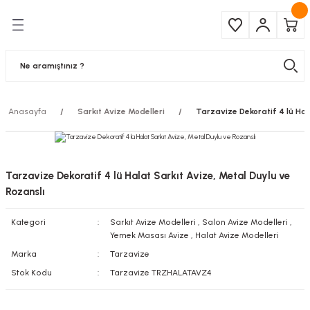
Geri Dön
Geri Dön
Çeşitleri
ma Ürünleri
pul
 Şerit Led
Anasayfa
Sarkıt Avize Modelleri
Tarzavize Dekoratif 4 lü Hal
 Ampul
Armatür
mpül
 Armatür
Tarzavize Dekoratif 4 lü Halat Sarkıt Avize, Metal Duylu ve
mpul
r
Rozanslı
Kategori
Sarkıt Avize Modelleri
,
Salon Avize Modelleri
,
l
Yemek Masası Avize
,
Halat Avize Modelleri
Marka
Tarzavize
matür
Stok Kodu
Tarzavize TRZHALATAVZ4
latma