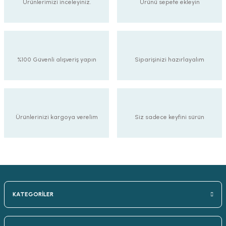
Ürünlerimizi inceleyiniz.
Ürünü sepete ekleyin
%100 Güvenli alışveriş yapın
Siparişinizi hazırlayalım
Ürünlerinizi kargoya verelim
Siz sadece keyfini sürün
KATEGORİLER