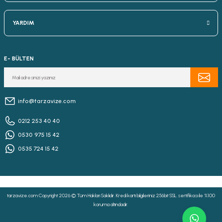
YARDIM
E- BÜLTEN
info@tarzavize.com
0212 253 40 40
0530 975 15 42
0535 724 15 42
tarzavize.com Copyright 2026 © Tüm Hakları Saklıdır. Kredi kartı bilgileriniz 256bit SSL sertifikası ile %100
koruma altındadır.