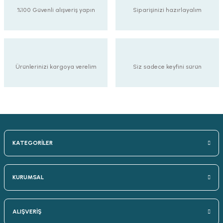
%100 Güvenli alışveriş yapın
Siparişinizi hazırlayalım
Ürünlerinizi kargoya verelim
Siz sadece keyfini sürün
KATEGORİLER
KURUMSAL
ALIŞVERİŞ