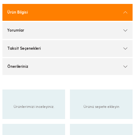
tif Armatürler
Ürün Bilgisi
nel Armatür
Yorumlar
Taksit Seçenekleri
Önerileriniz
Ürünlerimizi inceleyiniz.
Ürünü sepete ekleyin