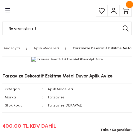
Geri Dön
Geri Dön
Çeşitleri
ma Ürünleri
pul
 Şerit Led
Anasayfa
Aplik Modelleri
Tarzavize Dekoratif Eskitme Metal 
 Ampul
Armatür
mpül
 Armatür
Tarzavize Dekoratif Eskitme Metal Duvar Aplik Avize
mpul
r
Kategori
Aplik Modelleri
l
Marka
Tarzavize
Stok Kodu
Tarzavize DEKAPME
matür
400,00 TL KDV DAHİL
latma
Taksit Seçenekleri