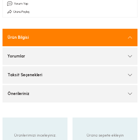
Yorum Yap
tif Armatürler
Ürünü Paylaş
nel Armatür
Ürün Bilgisi
Yorumlar
Taksit Seçenekleri
Önerileriniz
Ürünlerimizi inceleyiniz.
Ürünü sepete ekleyin