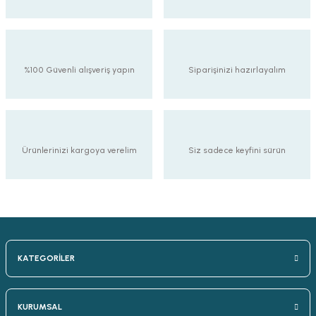
%100 Güvenli alışveriş yapın
Siparişinizi hazırlayalım
Ürünlerinizi kargoya verelim
Siz sadece keyfini sürün
KATEGORİLER
KURUMSAL