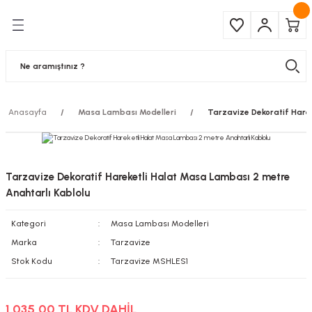
Geri Dön
Geri Dön
Çeşitleri
ma Ürünleri
pul
 Şerit Led
Anasayfa
Masa Lambası Modelleri
Tarzavize Dekoratif Hare
 Ampul
Armatür
mpül
 Armatür
Tarzavize Dekoratif Hareketli Halat Masa Lambası 2 metre
mpul
r
Anahtarlı Kablolu
Kategori
Masa Lambası Modelleri
l
Marka
Tarzavize
matür
Stok Kodu
Tarzavize MSHLES1
latma
1.035,00 TL KDV DAHİL