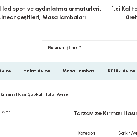
l led spot ve aydınlatma armatürleri,
1.ci Kalit
Linear çeşitleri, Masa lambaları
üre
Avize
Halat Avize
Masa Lambası
Kütük Avize
Kırmızı Hasır Şapkalı Halat Avize
Tarzavize Kırmızı Hası
Kategori
Sarkıt Av