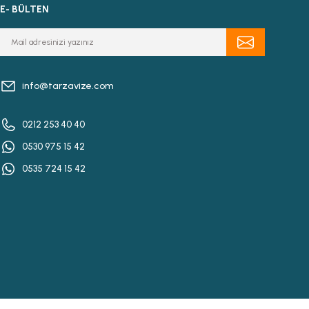
E- BÜLTEN
info@tarzavize.com
0212 253 40 40
0530 975 15 42
0535 724 15 42