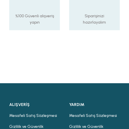
%100 Güvenli alışveriş
Siparişinizi
yapın
hazırlayalım
ALIŞVERİŞ
YARDIM
Mesafeli Satış Sözleşmesi
Mesafeli Satış Sözleşmesi
Gizlilik ve Güvenlik
Gizlilik ve Güvenlik