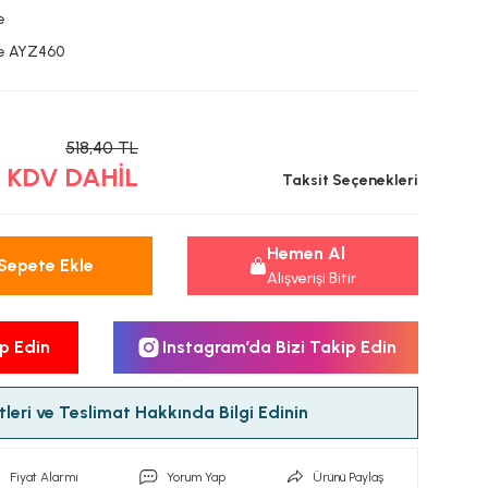
e
e AYZ460
518,40 TL
L KDV DAHİL
Taksit Seçenekleri
Hemen Al
Sepete Ekle
Alışverişi Bitir
p Edin
Instagram’da Bizi Takip Edin
leri ve Teslimat Hakkında Bilgi Edinin
Fiyat Alarmı
Yorum Yap
Ürünü Paylaş