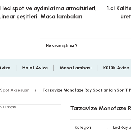
l led spot ve aydınlatma armatürleri,
1.ci Kalit
Linear çeşitleri, Masa lambaları
üre
Avize
Halat Avize
Masa Lambası
Kütük Avize
 Spot Aksesuar
Tarzavize Monofaze Ray Spotlar İçin Son T P
Tarzavize Monofaze Ra
Kategori
Led Ray 