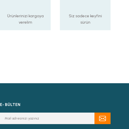
Ürünlerinizi kargoya
Siz sadece keyfini
verelim
sürün
E- BÜLTEN