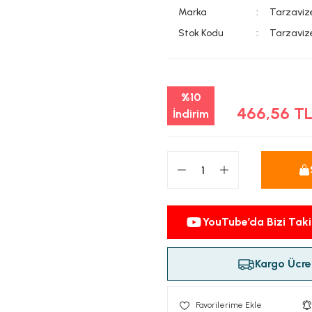
Marka
Tarzaviz
Stok Kodu
Tarzaviz
%10
466,56 T
İndirim
YouTube’da Bizi Taki
Kargo Ücret