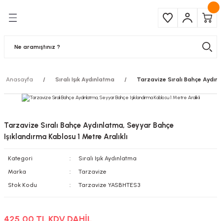
Geri Dön
Geri Dön
Çeşitleri
ma Ürünleri
pul
 Şerit Led
Anasayfa
Sıralı Işık Aydınlatma
Tarzavize Sıralı Bahçe Aydınl
 Ampul
Armatür
mpül
 Armatür
Tarzavize Sıralı Bahçe Aydınlatma, Seyyar Bahçe
mpul
r
Işıklandırma Kablosu 1 Metre Aralıklı
Kategori
Sıralı Işık Aydınlatma
l
Marka
Tarzavize
matür
Stok Kodu
Tarzavize YASBHTES3
latma
425,00 TL KDV DAHİL