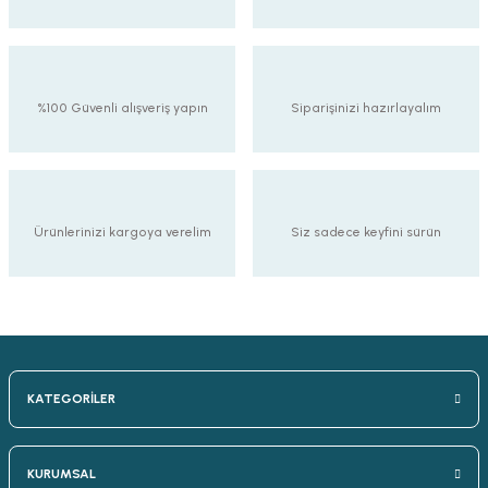
%100 Güvenli alışveriş yapın
Siparişinizi hazırlayalım
Ürünlerinizi kargoya verelim
Siz sadece keyfini sürün
KATEGORİLER
KURUMSAL