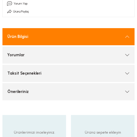
Yorum Yap
tif Armatürler
Ürünü Paylaş
nel Armatür
Ürün Bilgisi
Yorumlar
Taksit Seçenekleri
Önerileriniz
Ürünlerimizi inceleyiniz.
Ürünü sepete ekleyin