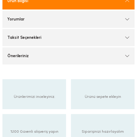
Ürün Bilgisi
tif Armatürler
Yorumlar
nel Armatür
Taksit Seçenekleri
Önerileriniz
Ürünlerimizi inceleyiniz.
Ürünü sepete ekleyin
%100 Güvenli alışveriş yapın
Siparişinizi hazırlayalım