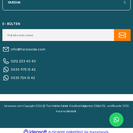
YARDIM
E- BÜLTEN
info@tarzavize.com
0212 253 40 40
0530 975 15 42
0535 724 15 42
tarzavize.com Copyright 2026 © Tüm Hakları Saklıdır. Kredi kartı bilgileriniz 256bit SSL sertifikası ile %100
koruma altındadır.
ideasoft
ile
e-