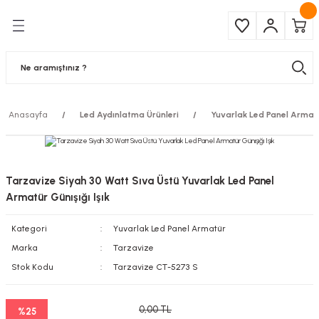
Geri Dön
Geri Dön
Çeşitleri
ma Ürünleri
pul
 Şerit Led
Anasayfa
Led Aydınlatma Ürünleri
Yuvarlak Led Panel Armat
 Ampul
Armatür
mpül
 Armatür
Tarzavize Siyah 30 Watt Sıva Üstü Yuvarlak Led Panel
mpul
r
Armatür Günışığı Işık
Kategori
Yuvarlak Led Panel Armatür
l
Marka
Tarzavize
matür
Stok Kodu
Tarzavize CT-5273 S
latma
0,00 TL
%25