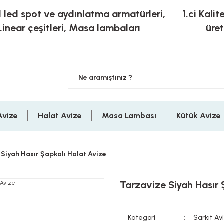
l led spot ve aydınlatma armatürleri,
1.ci Kalit
Linear çeşitleri, Masa lambaları
üre
Avize
Halat Avize
Masa Lambası
Kütük Avize
Siyah Hasır Şapkalı Halat Avize
Tarzavize Siyah Hasır 
Kategori
Sarkıt Av