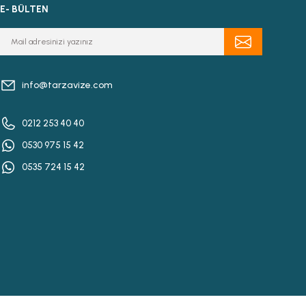
E- BÜLTEN
info@tarzavize.com
0212 253 40 40
0530 975 15 42
0535 724 15 42