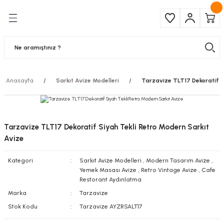
Geri Dön
Geri Dön
Çeşitleri
ma Ürünleri
pul
 Şerit Led
Anasayfa
Sarkıt Avize Modelleri
Tarzavize TLT17 Dekoratif S
 Ampul
Armatür
mpül
 Armatür
Tarzavize TLT17 Dekoratif Siyah Tekli Retro Modern Sarkıt
mpul
r
Avize
Kategori
Sarkıt Avize Modelleri
,
Modern Tasarım Avize
,
l
Yemek Masası Avize
,
Retro Vintage Avize
,
Cafe
Restorant Aydınlatma
matür
Marka
Tarzavize
Stok Kodu
Tarzavize AYZRSALT17
latma