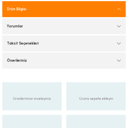
tif Armatürler
Ürün Bilgisi
nel Armatür
Yorumlar
Taksit Seçenekleri
Önerileriniz
Ürünlerimizi inceleyiniz.
Ürünü sepete ekleyin