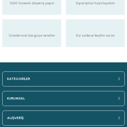
%100 Güvenli alışveriş yapın
Siparişinizi hazırlayalım
Ürünlerinizi kargoya verelim
Siz sadece keyfini sürün
KATEGORİLER
KURUMSAL
ALIŞVERİŞ