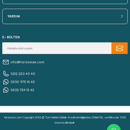
YARDIM
E- BÜLTEN
info@tarzavize.com
0212 253 40 40
0530 975 15 42
0535 724 15 42
tarzavize.com Copyright 2026 © Tüm Hakları Saklıdır. Kredi kartı bilgileriniz 256bit SSL sertifikası ile %100
koruma altındadır.