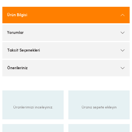
tif Armatürler
Ürün Bilgisi
nel Armatür
Yorumlar
Taksit Seçenekleri
Önerileriniz
Ürünlerimizi inceleyiniz.
Ürünü sepete ekleyin