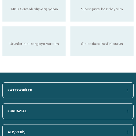
%100 Güvenli alışveriş yapın
Siparişinizi hazırlayalım
Ürünlerinizi kargoya verelim
Siz sadece keyfini sürün
KATEGORİLER
KURUMSAL
ALIŞVERİŞ