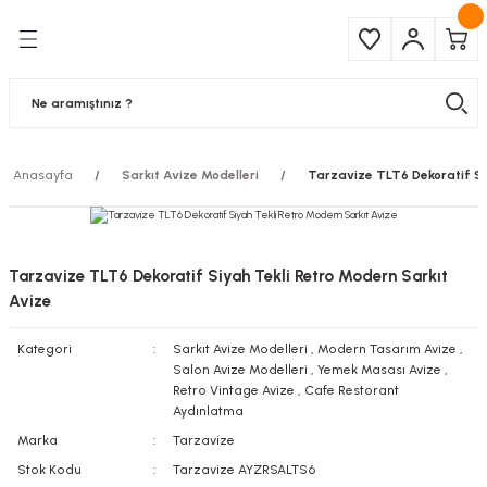
Geri Dön
Geri Dön
Çeşitleri
ma Ürünleri
pul
 Şerit Led
Anasayfa
Sarkıt Avize Modelleri
Tarzavize TLT6 Dekoratif Si
 Ampul
Armatür
mpül
 Armatür
Tarzavize TLT6 Dekoratif Siyah Tekli Retro Modern Sarkıt
mpul
r
Avize
Kategori
Sarkıt Avize Modelleri
,
Modern Tasarım Avize
,
l
Salon Avize Modelleri
,
Yemek Masası Avize
,
Retro Vintage Avize
,
Cafe Restorant
matür
Aydınlatma
Marka
Tarzavize
latma
Stok Kodu
Tarzavize AYZRSALTS6