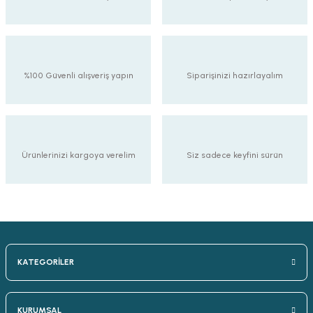
%100 Güvenli alışveriş yapın
Siparişinizi hazırlayalım
Ürünlerinizi kargoya verelim
Siz sadece keyfini sürün
KATEGORİLER
KURUMSAL