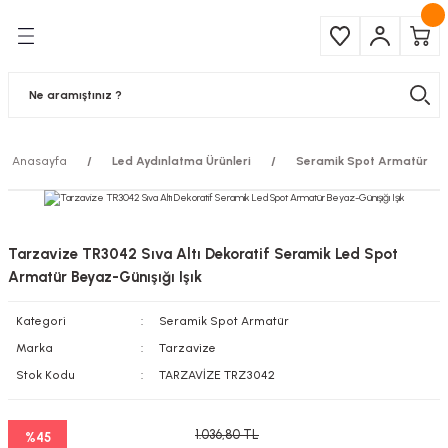
Geri Dön
Geri Dön
Çeşitleri
ma Ürünleri
pul
 Şerit Led
Anasayfa
Led Aydınlatma Ürünleri
Seramik Spot Armatür
 Ampul
Armatür
mpül
 Armatür
Tarzavize TR3042 Sıva Altı Dekoratif Seramik Led Spot
mpul
r
Armatür Beyaz-Günışığı Işık
Kategori
Seramik Spot Armatür
l
Marka
Tarzavize
matür
Stok Kodu
TARZAVİZE TRZ3042
latma
1.036,80 TL
%45