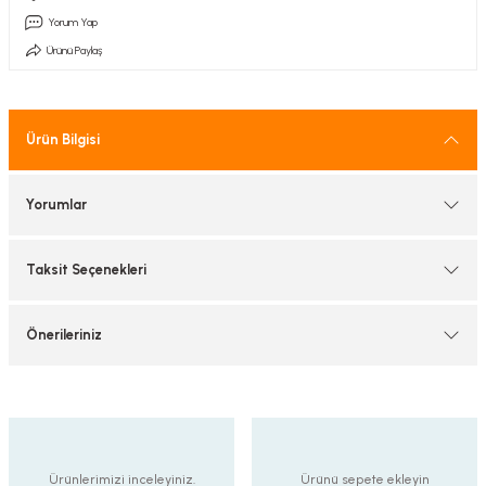
tif Armatürler
Yorum Yap
Ürünü Paylaş
nel Armatür
Ürün Bilgisi
Yorumlar
Taksit Seçenekleri
Önerileriniz
Ürünlerimizi inceleyiniz.
Ürünü sepete ekleyin