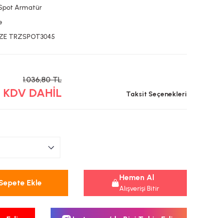
Spot Armatür
e
ZE TRZSPOT3045
1.036,80 TL
L KDV DAHİL
Taksit Seçenekleri
Hemen Al
Sepete Ekle
Alışverişi Bitir