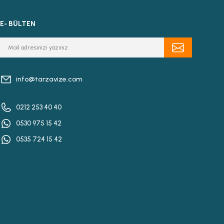
E- BÜLTEN
info@tarzavize.com
0212 253 40 40
0530 975 15 42
0535 724 15 42