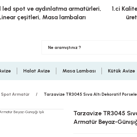
l led spot ve aydınlatma armatürleri,
1.ci Kalit
Linear çeşitleri, Masa lambaları
üre
Avize
Halat Avize
Masa Lambası
Kütük Avize
 Spot Armatür
Tarzavize TR3045 Sıva Altı Dekoratif Porsele
Tarzavize TR3045 Sıva
Armatür Beyaz-Günışığı