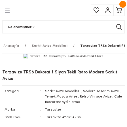
Geri Dön
Geri Dön
Çeşitleri
ma Ürünleri
pul
 Şerit Led
Anasayfa
Sarkıt Avize Modelleri
Tarzavize TRS6 Dekoratif Si
 Ampul
Armatür
mpül
 Armatür
Tarzavize TRS6 Dekoratif Siyah Tekli Retro Modern Sarkıt
mpul
r
Avize
Kategori
Sarkıt Avize Modelleri
,
Modern Tasarım Avize
,
l
Yemek Masası Avize
,
Retro Vintage Avize
,
Cafe
Restorant Aydınlatma
matür
Marka
Tarzavize
Stok Kodu
Tarzavize AYZRSARS6
latma