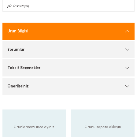
tif Armatürler
Ürünü Paylaş
nel Armatür
Ürün Bilgisi
Yorumlar
Taksit Seçenekleri
Önerileriniz
Ürünlerimizi inceleyiniz.
Ürünü sepete ekleyin