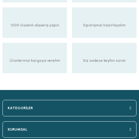
%100 Güvenli alışveriş yapın
Siparişinizi hazırlayalım
Ürünlerinizi kargoya verelim
Siz sadece keyfini sürün
KATEGORİLER
KURUMSAL