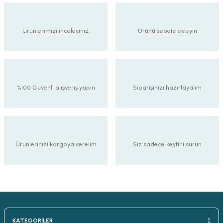
-Çerçeve
Ürünlerimizi inceleyiniz.
Ürünü sepete ekleyin
sesuar
matür
%100 Güvenli alışveriş yapın
Siparişinizi hazırlayalım
tür
Bina Aydınlatma
Ürünlerinizi kargoya verelim
Siz sadece keyfini sürün
Armatür
matür
ot Armatür
KATEGORİLER