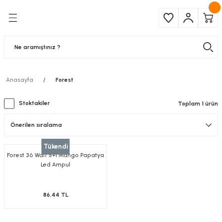
Geri Dön
Geri Dön
Çeşitleri
ma Ürünleri
pul
 Şerit Led
Anasayfa
Forest
 Ampul
Armatür
Stoktakiler
Toplam 1 ürün
mpül
 Armatür
mpul
r
Tükendi
Forest 36 Watt 5+1 Mango Papatya
l
Led Ampul
matür
86,44 TL
latma