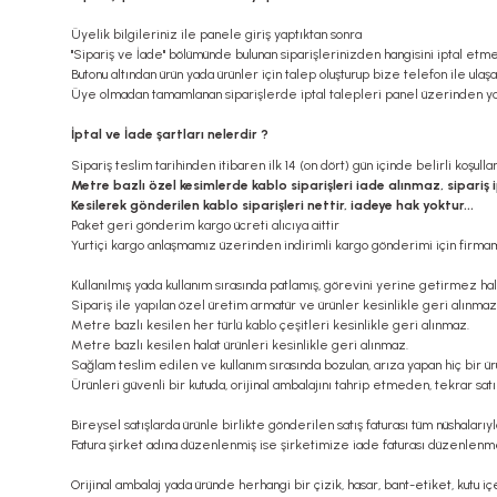
Üyelik bilgileriniz ile panele giriş yaptıktan sonra
''Sipariş ve İade'' bölümünde bulunan siparişlerinizden hangisini iptal etme
Butonu altından ürün yada ürünler için talep oluşturup bize telefon ile ulaş
Üye olmadan tamamlanan siparişlerde iptal talepleri panel üzerinden ya
İptal ve İade şartları nelerdir ?
Sipariş teslim tarihinden itibaren ilk 14 (on dört) gün içinde belirli koşul
Metre bazlı özel kesimlerde kablo siparişleri iade alınmaz, sipariş 
Kesilerek gönderilen kablo siparişleri nettir, iadeye hak yoktur...
Paket geri gönderim kargo ücreti alıcıya aittir
Yurtiçi kargo anlaşmamız üzerinden indirimli kargo gönderimi için firmamı
Kullanılmış yada kullanım sırasında patlamış, görevini yerine getirmez ha
Sipariş ile yapılan özel üretim armatür ve ürünler kesinlikle geri alınmaz
Metre bazlı kesilen her türlü kablo çeşitleri kesinlikle geri alınmaz.
Metre bazlı kesilen halat ürünleri kesinlikle geri alınmaz.
Sağlam teslim edilen ve kullanım sırasında bozulan, arıza yapan hiç bir ür
Ürünleri güvenli bir kutuda, orijinal ambalajını tahrip etmeden, tekrar sat
Bireysel satışlarda ürünle birlikte gönderilen satış faturası tüm nüshalarıy
Fatura şirket adına düzenlenmiş ise şirketimize iade faturası düzenlenm
Orijinal ambalaj yada üründe herhangi bir çizik, hasar, bant-etiket, kutu 