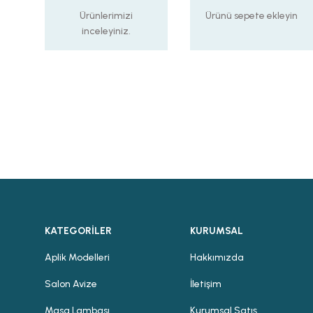
Ürünlerimizi
Ürünü sepete ekleyin
inceleyiniz.
KATEGORİLER
KURUMSAL
Aplik Modelleri
Hakkımızda
Salon Avize
İletişim
Masa Lambası
Kurumsal Satış