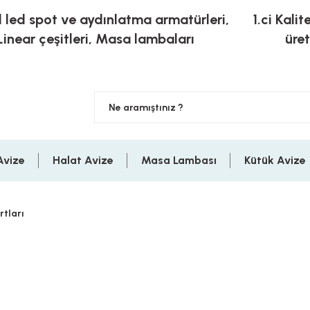
l led spot ve aydınlatma armatürleri,
1.ci Kalit
Linear çeşitleri, Masa lambaları
üre
Avize
Halat Avize
Masa Lambası
Kütük Avize
rtları