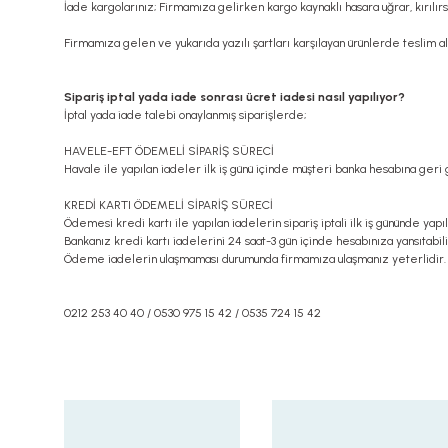
İade kargolarınız; Firmamıza gelirken kargo kaynaklı hasara uğrar, kırılır
Firmamıza gelen ve yukarıda yazılı şartları karşılayan ürünlerde teslim al
Sipariş iptal yada iade sonrası ücret iadesi nasıl yapılıyor?
İptal yada iade talebi onaylanmış siparişlerde;
HAVELE-EFT ÖDEMELİ SİPARİŞ SÜRECİ
Havale ile yapılan iadeler ilk iş günü içinde müşteri banka hesabına geri 
KREDİ KARTI ÖDEMELİ SİPARİŞ SÜRECİ
Ödemesi kredi kartı ile yapılan iadelerin sipariş iptali ilk iş gününde yapıl
Bankanız kredi kartı iadelerini 24 saat-3 gün içinde hesabınıza yansıtabili
Ödeme iadelerin ulaşmaması durumunda firmamıza ulaşmanız yeterlidir.
0212 253 40 40 / 0530 975 15 42 / 0535 724 15 42