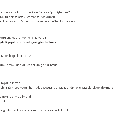
k isterseniz bölüm üzerinde ''iade ve iptal işlemleri''
arak talebinizi sözlü iletmenizi rica ederiz
pılmamaktadır. Bu durumda bize telefon ile ulaşmalısınız
larda ürünü iade etme hakkınız vardır
iptali yapılmaz, ücret geri gönderilmez...
zdan bilgi alabilirsiniz
ldeki ampul iadeleri kesinlikle geri alınmaz.
.
ün geri alınmaz.
ılabilirliğini bozmadan her türlü aksesuarı ve kutu içeriğini eksiksiz olarak göndermelis
la geri teslim edilmelidir
elidir
içeriğinde eksik v.s. problemler varsa iade kabul edilmez