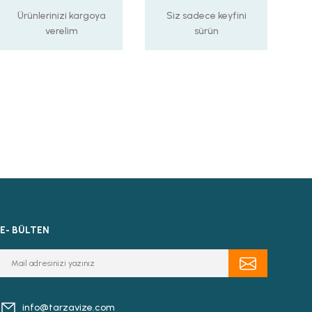
Ürünlerinizi kargoya
Siz sadece keyfini
verelim
sürün
E- BÜLTEN
info@tarzavize.com