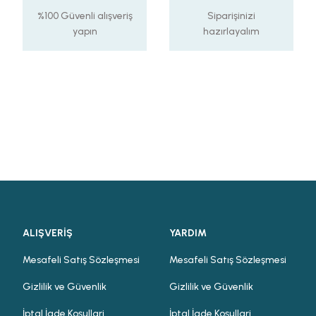
%100 Güvenli alışveriş
Siparişinizi
yapın
hazırlayalım
ALIŞVERİŞ
YARDIM
Mesafeli Satış Sözleşmesi
Mesafeli Satış Sözleşmesi
Gizlilik ve Güvenlik
Gizlilik ve Güvenlik
İptal İade Koşullari
İptal İade Koşullari