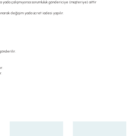
sa yada çalışmıyorsa sorumluluk göndericiye (müşteriye) aittir
ınarak değişim yada ücret iadesi yapılır.
gönderilir.
ır.
r.