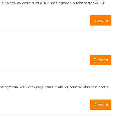
I" olarak anılacaktır) B.‘SATICI’ ; (sözleşmede bundan sonra "SATICI"
Devamı
Devamı
mesini kabul etmiş sayılırsınız. 2.Alıcılar, satın aldıkları ürünün satış
Devamı