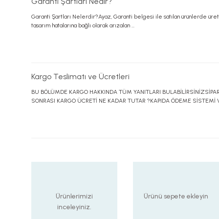
Garanti Şartları Nedir?
Garanti Şartları Nelerdir?Ayaz, Garanti belgesi ile satılan ürünlerde üre
tasarım hatalarına bağlı olarak arızalan ...
Kargo Teslimatı ve Ücretleri
BU BÖLÜMDE KARGO HAKKINDA TÜM YANITLARI BULABİLİRSİNİZSİPARİ
SONRASI KARGO ÜCRETİ NE KADAR TUTAR ?KAPIDA ÖDEME SİSTEMİ VAR
Ürünlerimizi
Ürünü sepete ekleyin
inceleyiniz.