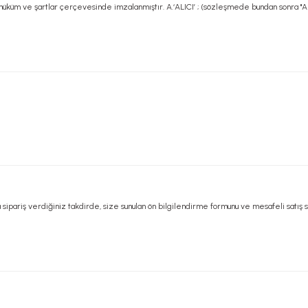
üküm ve şartlar çerçevesinde imzalanmıştır. A.‘ALICI’ ; (sözleşmede bundan sonra "ALIC
riş verdiğiniz takdirde, size sunulan ön bilgilendirme formunu ve mesafeli satış sözleş