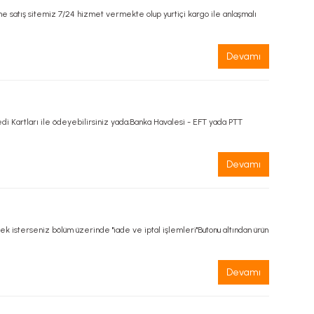
ne satış sitemiz 7/24 hizmet vermekte olup yurtiçi kargo ile anlaşmalı
Devamı
artları ile ödeyebilirsiniz yada;Banka Havalesi - EFT yada PTT
Devamı
mek isterseniz bölüm üzerinde ''iade ve iptal işlemleri''Butonu altından ürün
Devamı