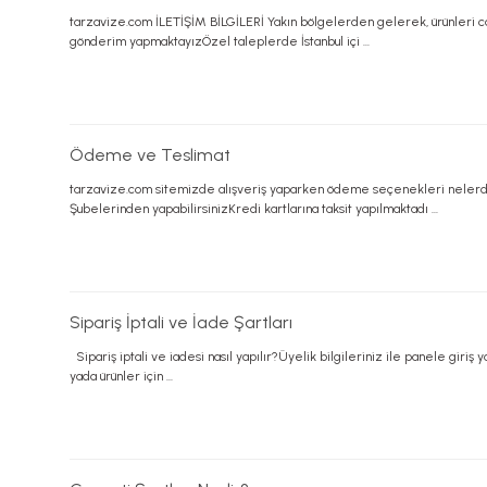
tarzavize.com İLETİŞİM BİLGİLERİ Yakın bölgelerden gelerek, ürünleri can
gönderim yapmaktayızÖzel taleplerde İstanbul içi ...
Ödeme ve Teslimat
tarzavize.com sitemizde alışveriş yaparken ödeme seçenekleri nelerdi
Şubelerinden yapabilirsinizKredi kartlarına taksit yapılmaktadı ...
Sipariş İptali ve İade Şartları
Sipariş iptali ve iadesi nasıl yapılır?Üyelik bilgileriniz ile panele giriş 
yada ürünler için ...