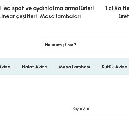
l led spot ve aydınlatma armatürleri,
1.ci Kalit
Linear çeşitleri, Masa lambaları
üre
Avize
Halat Avize
Masa Lambası
Kütük Avize