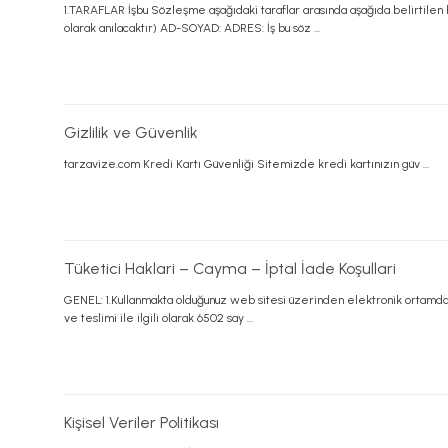
1.TARAFLAR İşbu Sözleşme aşağıdaki taraflar arasında aşağıda belirtilen h
olarak anılacaktır) AD-SOYAD: ADRES: İş bu söz ...
Gizlilik ve Güvenlik
tarzavize.com Kredi Kartı Güvenliği Sitemizde kredi kartınızın güv ...
Tüketici Haklari – Cayma – İptal İade Koşullari
GENEL: 1.Kullanmakta olduğunuz web sitesi üzerinden elektronik ortamda sipa
ve teslimi ile ilgili olarak 6502 say ...
Kişisel Veriler Politikası