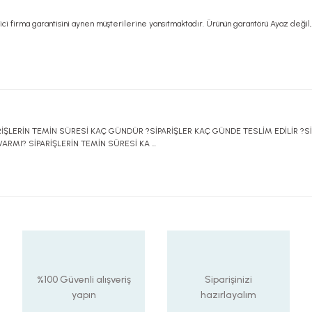
tici firma garantisini aynen müşterilerine yansıtmaktadır. Ürünün garantörü Ayaz değil,
ŞLERİN TEMİN SÜRESİ KAÇ GÜNDÜR ?SİPARİŞLER KAÇ GÜNDE TESLİM EDİLİR ?Sİ
MI? SİPARİŞLERİN TEMİN SÜRESİ KA ...
%100 Güvenli alışveriş
Siparişinizi
yapın
hazırlayalım