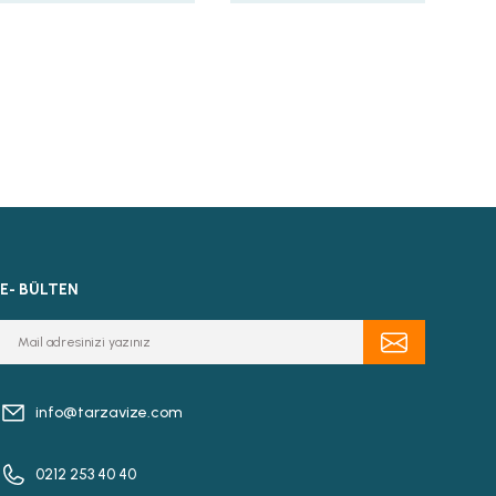
E- BÜLTEN
info@tarzavize.com
0212 253 40 40