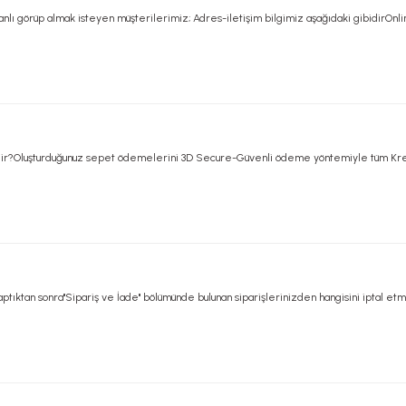
lı görüp almak isteyen müşterilerimiz; Adres-iletişim bilgimiz aşağıdaki gibidirOnli
r?Oluşturduğunuz sepet ödemelerini 3D Secure-Güvenli ödeme yöntemiyle tüm Kredi K
yaptıktan sonra''Sipariş ve İade'' bölümünde bulunan siparişlerinizden hangisini iptal et