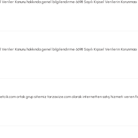
 Veriler Kanunu hakkında genel bilgilendirme 6698 Sayılı Kişisel Verilerin Korunması
 Veriler Kanunu hakkında genel bilgilendirme 6698 Sayılı Kişisel Verilerin Korunması
etcik.com ortak grup sitemiz tarzavize.com olarak internetten satış hizmeti veren fi